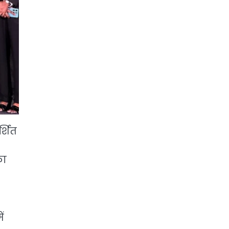
र्शित
का
ं