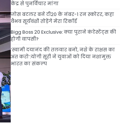
केंद्र से पुनर्विचार मांगा
जोस बटलर बने टी20 के नंबर-1 रन स्कोरर, कहा
वैभव सूर्यवंशी तोड़ेंगे मेरा रिकॉर्ड
Bigg Boss 20 Exclusive: क्या पुराने कंटेस्टेंट्स की
होगी वापसी?
‘स्वामी दयानंद की तलवार बनो, नशे के राक्षस का
अंत करो’:योगी सूरी ने युवाओं को दिया नशामुक्त
भारत का संकल्प