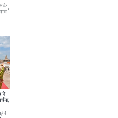
इसके
चाव
 ने
र्चना,
ुंचे