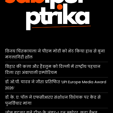
विजय चिंतकायला ने पीएम मोदी को भेंट किया हाथ से बुना
मंगलागिरी शॉल
बिहार की कला और हैंडलूम को दिल्ली में राष्ट्रीय पहचान
दिला रहा अंबापाली एम्पोरियम
डॉ. ओ.पी. यादव ने जीता प्रतिष्ठित ‘LIPI Europe Media Award
2026’
डॉ. के. ए. पॉल ने एफसीआरए संशोधन विधेयक पर केंद्र से
पुनर्विचार मांगा
जोस बटलर बने टी20 के नंबर-1 रन स्कोरर, कहा वैभव