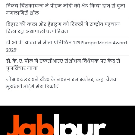
विजय चिंतकायला ने पीएम मोदी को भेंट किया हाथ से बुना
मंगलागिरी शॉल
बिहार की कला और हैंडलूम को दिल्ली में राष्ट्रीय पहचान
दिला रहा अंबापाली एम्पोरियम
डॉ. ओ.पी. यादव ने जीता प्रतिष्ठित ‘LIPI Europe Media Award
2026’
डॉ. के. ए. पॉल ने एफसीआरए संशोधन विधेयक पर केंद्र से
पुनर्विचार मांगा
जोस बटलर बने टी20 के नंबर-1 रन स्कोरर, कहा वैभव
सूर्यवंशी तोड़ेंगे मेरा रिकॉर्ड