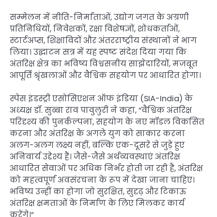
सम्मेलन में नीति-निर्माताओं, उद्योग जगत के अग्रणी
प्रतिनिधियों, निवेशकों, रक्षा विशेषज्ञों, शोधकर्ताओं,
स्टार्टअप्स, शिक्षाविदों और अंतरराष्ट्रीय संस्थानों ने भाग
लिया। उद्घाटन सत्र में यह स्पष्ट संदेश दिया गया कि
अंतरिक्ष क्षेत्र का भविष्य विश्वसनीय साझेदारियों, मजबूत
आपूर्ति श्रृंखलाओं और वैश्विक सहयोग पर आधारित होगा।
स्पेस इंडस्ट्री एसोसिएशन ऑफ इंडिया (SIA-India) के
अध्यक्ष डॉ. सुब्बा राव पावुलुरी ने कहा, “वैश्विक अंतरिक्ष
परिदृश्य की पुनर्कल्पना, सहयोग के नए मॉडल विकसित
करना और अंतरिक्ष के अगले युग को साकार करना
अलग-अलग लक्ष्य नहीं, बल्कि एक-दूसरे से जुड़े हुए
अनिवार्य उद्देश्य हैं। जैसे-जैसे अर्थव्यवस्थाएं अंतरिक्ष
आधारित सेवाओं पर अधिक निर्भर होती जा रही हैं, अंतरिक्ष
को महत्वपूर्ण अवसंरचना के रूप में देखा जाना चाहिए।
भविष्य उन्हीं का होगा जो सुरक्षित, सुदृढ़ और टिकाऊ
अंतरिक्ष क्षमताओं के निर्माण के लिए मिलकर कार्य
करेंगे।”