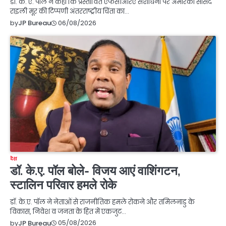
डॉ. के. ए. पॉल ने कहा कि प्रस्तावित एफसीआरए संशोधनों पर अमेरिकी सांसद
राइली मूर की टिप्पणी अंतरराष्ट्रीय चिंता का…
06/08/2026
by
JP Bureau
देश
डॉ. के.ए. पॉल बोले- विजय आएं वाशिंगटन,
स्टालिन परिवार हमले रोके
डॉ. के.ए. पॉल ने नेताओं से राजनीतिक हमले रोकने और तमिलनाडु के
विकास, निवेश व जनता के हित में एकजुट…
05/08/2026
by
JP Bureau