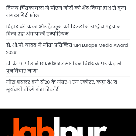
विजय चिंतकायला ने पीएम मोदी को भेंट किया हाथ से बुना
मंगलागिरी शॉल
बिहार की कला और हैंडलूम को दिल्ली में राष्ट्रीय पहचान
दिला रहा अंबापाली एम्पोरियम
डॉ. ओ.पी. यादव ने जीता प्रतिष्ठित ‘LIPI Europe Media Award
2026’
डॉ. के. ए. पॉल ने एफसीआरए संशोधन विधेयक पर केंद्र से
पुनर्विचार मांगा
जोस बटलर बने टी20 के नंबर-1 रन स्कोरर, कहा वैभव
सूर्यवंशी तोड़ेंगे मेरा रिकॉर्ड