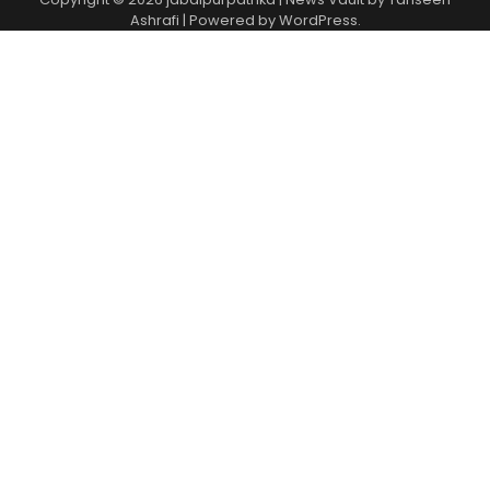
Ashrafi
| Powered by
WordPress
.