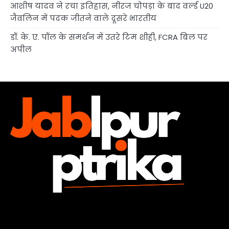
आशीष यादव ने रचा इतिहास, नीरज चोपड़ा के बाद वर्ल्ड U20
जैवलिन में पदक जीतने वाले दूसरे भारतीय
डॉ. के. ए. पॉल के समर्थन में उतरे टिम शीही, FCRA बिल पर
अपील