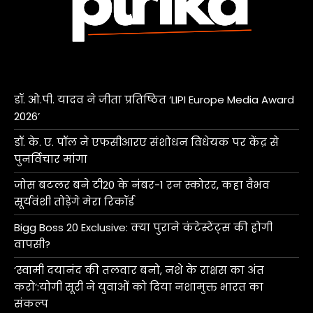
डॉ. ओ.पी. यादव ने जीता प्रतिष्ठित ‘LIPI Europe Media Award
2026’
डॉ. के. ए. पॉल ने एफसीआरए संशोधन विधेयक पर केंद्र से
पुनर्विचार मांगा
जोस बटलर बने टी20 के नंबर-1 रन स्कोरर, कहा वैभव
सूर्यवंशी तोड़ेंगे मेरा रिकॉर्ड
Bigg Boss 20 Exclusive: क्या पुराने कंटेस्टेंट्स की होगी
वापसी?
‘स्वामी दयानंद की तलवार बनो, नशे के राक्षस का अंत
करो’:योगी सूरी ने युवाओं को दिया नशामुक्त भारत का
संकल्प