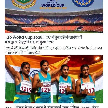
T20 World Cup 2026: ICC ने ठुकराई बांग्लादेश की
मांग,मुस्ताफिज़ुर विवाद का हुआ असर
ICC ने की बांग्लादेश की मांग खारिज, कहा T20 विश्व कप 2026 के मैच भारत
से बाहर नहीं होंगे। खिलाड़ियों…
44.07 सेकंड के साथ भारत ने जीता स्वर्ण पदक, महिला 4×100 मीटर