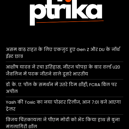
असम बाढ़ राहत के लिए एकजुट हुए Gen Z और DU के नॉर्थ
ईस्ट छात्र
आशीष यादव ने रचा इतिहास, नीरज चोपड़ा के बाद वर्ल्ड U20
जैवलिन में पदक जीतने वाले दूसरे भारतीय
डॉ. के. ए. पॉल के समर्थन में उतरे टिम शीही, FCRA बिल पर
अपील
Yash की Toxic का नया पोस्टर रिलीज, आज 7:01 बजे आएगा
ट्रेलर
विजय चिंतकायला ने पीएम मोदी को भेंट किया हाथ से बुना
मंगलागिरी शॉल