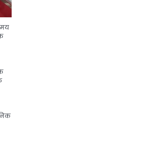
 समय
के
वक
क
ुनिक