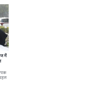
ज में
ल
्यापक
ा पहल