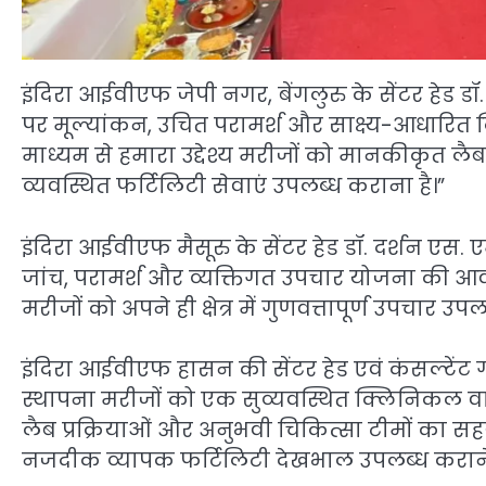
इंदिरा आईवीएफ जेपी नगर, बेंगलुरु के सेंटर हेड 
पर मूल्यांकन, उचित परामर्श और साक्ष्य-आधारित क्
माध्यम से हमारा उद्देश्य मरीजों को मानकीकृत लैब
व्यवस्थित फर्टिलिटी सेवाएं उपलब्ध कराना है।”
इंदिरा आईवीएफ मैसूरु के सेंटर हेड डॉ. दर्शन एस.
जांच, परामर्श और व्यक्तिगत उपचार योजना की आवश
मरीजों को अपने ही क्षेत्र में गुणवत्तापूर्ण उपचार उप
इंदिरा आईवीएफ हासन की सेंटर हेड एवं कंसल्टेंट गा
स्थापना मरीजों को एक सुव्यवस्थित क्लिनिकल वाता
लैब प्रक्रियाओं और अनुभवी चिकित्सा टीमों का सहय
नजदीक व्यापक फर्टिलिटी देखभाल उपलब्ध कराने के 