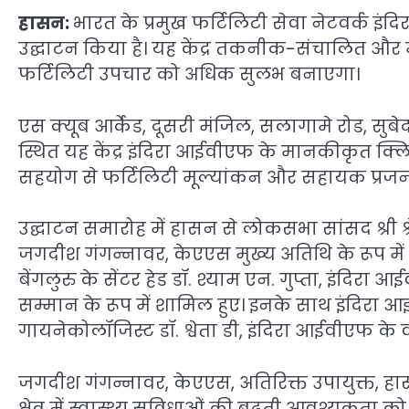
हासन:
भारत के प्रमुख फर्टिलिटी सेवा नेटवर्क इं
उद्घाटन किया है। यह केंद्र तकनीक-संचालित और 
फर्टिलिटी उपचार को अधिक सुलभ बनाएगा।
एस क्यूब आर्केड, दूसरी मंजिल, सलागामे रोड, सुबेदा
स्थित यह केंद्र इंदिरा आईवीएफ के मानकीकृत क्
सहयोग से फर्टिलिटी मूल्यांकन और सहायक प्रजनन 
उद्घाटन समारोह में हासन से लोकसभा सांसद श्री श
जगदीश गंगन्नावर, केएएस मुख्य अतिथि के रूप मे
बेंगलुरु के सेंटर हेड डॉ. श्याम एन. गुप्ता, इंदिरा 
सम्मान के रूप में शामिल हुए। इनके साथ इंदिरा आ
गायनेकोलॉजिस्ट डॉ. श्वेता डी, इंदिरा आईवीएफ के व
जगदीश गंगन्नावर, केएएस, अतिरिक्त उपायुक्त, हा
क्षेत्र में स्वास्थ्य सुविधाओं की बढ़ती आवश्यकता क