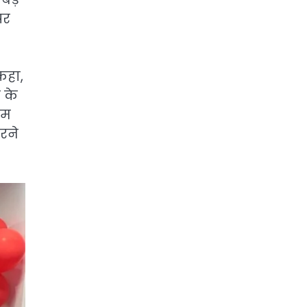
पर
कहा,
 के
टम
रने