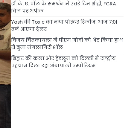
डॉ. के. ए. पॉल के समर्थन में उतरे टिम शीही, FCRA
बिल पर अपील
Yash की Toxic का नया पोस्टर रिलीज, आज 7:01
बजे आएगा ट्रेलर
विजय चिंतकायला ने पीएम मोदी को भेंट किया हाथ
से बुना मंगलागिरी शॉल
बिहार की कला और हैंडलूम को दिल्ली में राष्ट्रीय
पहचान दिला रहा अंबापाली एम्पोरियम