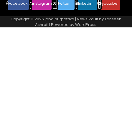
Facebook
instagram
twitter
linkedin
youtube
Copyright © 2026
jabalpurpatrika
| News Vault by
Tahseen
Ashrafi
| Powered by
WordPress
.