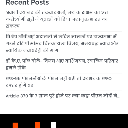
Recent Posts
‘स्वामी दयानंद की तलवार बनो, नशे के राक्षस का अंत
करो’:योगी सूरी ने युवाओं को दिया नशामुक्त भारत का
संकल्प
विशेष सीबीआई अदालतों में लंबित मामलों पर राज्यसभा में
गरजे टीडीपी सांसद चिंतकायला विजय, समयबद्ध न्याय और
न्यायिक जवाबदेही की मांग
डॉ. के.ए. पॉल बोले- विजय आएं वाशिंगटन, स्टालिन परिवार
हमले रोके
EPS-95 पेंशनर्स बोले: पेंशन नहीं बढ़ी तो देशभर के EPFO
दफ्तर होंगे बंद
Article 370 के 7 साल पूरे होने पर क्या कहा पीएम मोदी ने…