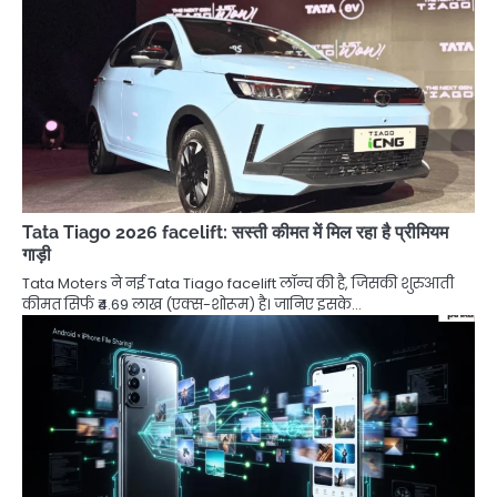
Tata Tiago 2026 facelift: सस्ती कीमत में मिल रहा है प्रीमियम
गाड़ी
Tata Moters ने नई Tata Tiago facelift लॉन्च की है, जिसकी शुरुआती
कीमत सिर्फ ₹4.69 लाख (एक्स-शोरूम) है। जानिए इसके…