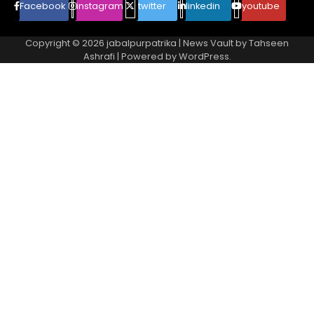
Facebook
instagram
twitter
linkedin
youtube
Copyright © 2026
jabalpurpatrika
| News Vault by
Tahseen
Ashrafi
| Powered by
WordPress
.