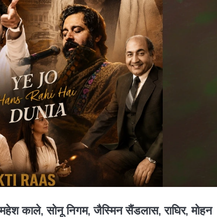
ाले, सोनू निगम, जैस्मिन सैंडलास, राघिर, मोहन