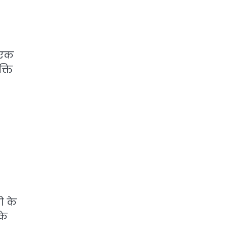
 एक
्ति
ी के
के