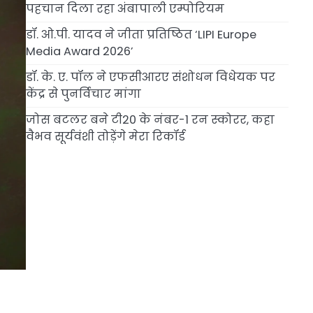
पहचान दिला रहा अंबापाली एम्पोरियम
डॉ. ओ.पी. यादव ने जीता प्रतिष्ठित ‘LIPI Europe
Media Award 2026’
डॉ. के. ए. पॉल ने एफसीआरए संशोधन विधेयक पर
केंद्र से पुनर्विचार मांगा
जोस बटलर बने टी20 के नंबर-1 रन स्कोरर, कहा
वैभव सूर्यवंशी तोड़ेंगे मेरा रिकॉर्ड