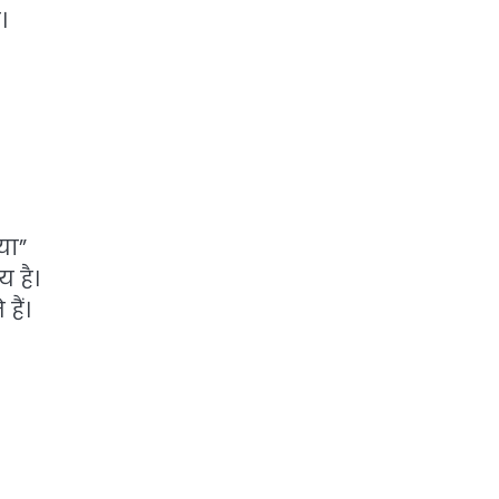
।
या”
 है।
ैं।