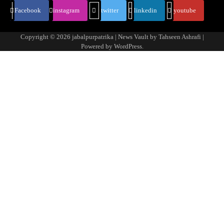
Facebook
instagram
twitter
linkedin
youtube
Copyright © 2026
jabalpurpatrika
| News Vault by
Tahseen Ashrafi
|
Powered by
WordPress
.