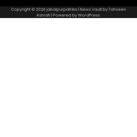
Copyright © 2026
jabalpurpatrika
| News Vault by
Tahseen
Ashrafi
| Powered by
WordPress
.