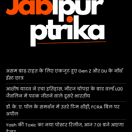
असम बाढ़ राहत के लिए एकजुट हुए Gen Z और DU के नॉर्थ
ईस्ट छात्र
आशीष यादव ने रचा इतिहास, नीरज चोपड़ा के बाद वर्ल्ड U20
जैवलिन में पदक जीतने वाले दूसरे भारतीय
डॉ. के. ए. पॉल के समर्थन में उतरे टिम शीही, FCRA बिल पर
अपील
Yash की Toxic का नया पोस्टर रिलीज, आज 7:01 बजे आएगा
ट्रेलर