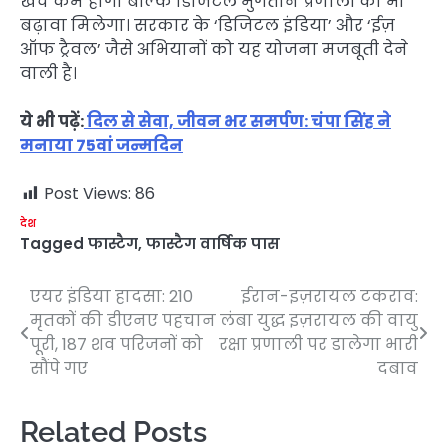
खर्च कम होगा बल्कि डिजिटल भुगतान प्रणाली को भी
बढ़ावा मिलेगा। सरकार के ‘डिजिटल इंडिया’ और ‘ईज़
ऑफ ट्रैवल’ जैसे अभियानों को यह योजना मजबूती देने
वाली है।
ये भी पढ़ें:
दिल से सेवा, जीवन भर समर्पण: चंपा सिंह ने
मनाया 75वां जन्मदिन
Post Views:
86
देश
Tagged
फास्टैग
,
फास्टैग वार्षिक पास
एयर इंडिया हादसा: 210
ईरान-इज़रायल टकराव:
Post
मृतकों की डीएनए पहचान
लंबा युद्ध इज़रायल की वायु
navigation
पूरी, 187 शव परिजनों को
रक्षा प्रणाली पर डालेगा भारी
सौंपे गए
दबाव
Related Posts