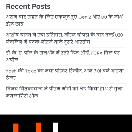
Recent Posts
असम बाढ़ राहत के लिए एकजुट हुए Gen Z और DU के नॉर्थ
ईस्ट छात्र
आशीष यादव ने रचा इतिहास, नीरज चोपड़ा के बाद वर्ल्ड U20
जैवलिन में पदक जीतने वाले दूसरे भारतीय
डॉ. के. ए. पॉल के समर्थन में उतरे टिम शीही, FCRA बिल पर
अपील
Yash की Toxic का नया पोस्टर रिलीज, आज 7:01 बजे आएगा
ट्रेलर
विजय चिंतकायला ने पीएम मोदी को भेंट किया हाथ से बुना
मंगलागिरी शॉल