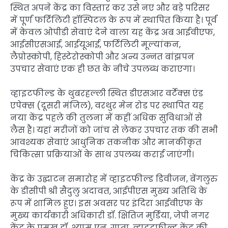
स्थित अपने केंद्र का विस्तार कर उसे नए और बड़े परिसर
में पूर्ण फर्टिलिटी हॉस्पिटल के रूप में स्थापित किया है। पूर्व
में केवल ओपीडी सेवाएं देने वाला यह केंद्र अब आईवीएफ,
आईसीएसआई, आईयूआई, फर्टिलिटी मूल्यांकन,
लैप्रोस्कोपी, हिस्टेरोस्कोपी और अन्य उन्नत बांझपन
उपचार सेवाएं एक ही छत के नीचे उपलब्ध कराएगा।
व्हाइटफील्ड के थुबरहल्ली स्थित डीएसआर वर्टेक्स एंड
एपेक्स (दूसरी मंजिल), वरथुर मेन रोड पर स्थापित यह
नया केंद्र पहले की तुलना में कहीं अधिक सुविधाओं से
लैस है। यहां मरीजों को जांच से लेकर उपचार तक की सभी
आवश्यक सेवाएं आधुनिक तकनीक और मानकीकृत
चिकित्सा प्रक्रियाओं के साथ उपलब्ध कराई जाएंगी।
केंद्र के उद्घाटन समारोह में व्हाइटफील्ड डिवीजन, बेंगलुरु
के डीसीपी श्री सैदुलु अदावत, आईपीएस मुख्य अतिथि के
रूप में शामिल हुए। इस अवसर पर इंदिरा आईवीएफ के
मुख्य कार्यकारी अधिकारी डॉ. क्षितिज मुर्डिया, जेपी नगर
केंद्र के प्रमुख डॉ. श्याम एन. गुप्ता, व्हाइटफील्ड केंद्र की