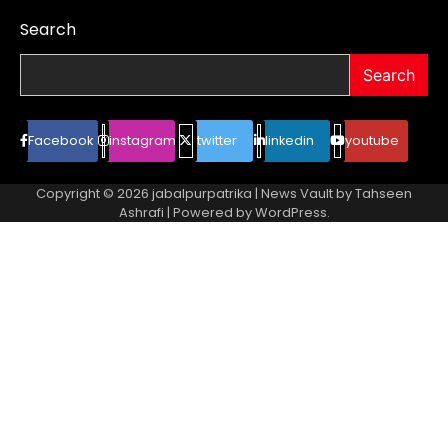
Search
Search
Facebook
instagram
twitter
linkedin
youtube
Copyright © 2026
jabalpurpatrika
| News Vault by
Tahseen
Ashrafi
| Powered by
WordPress
.