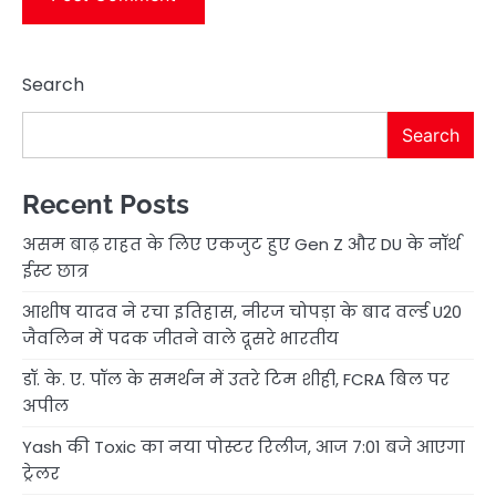
Search
Search
Recent Posts
असम बाढ़ राहत के लिए एकजुट हुए Gen Z और DU के नॉर्थ
ईस्ट छात्र
आशीष यादव ने रचा इतिहास, नीरज चोपड़ा के बाद वर्ल्ड U20
जैवलिन में पदक जीतने वाले दूसरे भारतीय
डॉ. के. ए. पॉल के समर्थन में उतरे टिम शीही, FCRA बिल पर
अपील
Yash की Toxic का नया पोस्टर रिलीज, आज 7:01 बजे आएगा
ट्रेलर