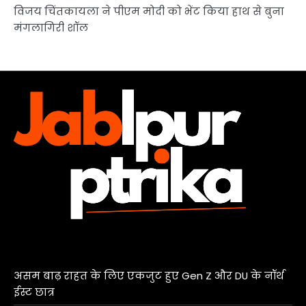
विजय चिंतकायला ने पीएम मोदी को भेंट किया हाथ से बुना
मंगलागिरी शॉल
असम बाढ़ राहत के लिए एकजुट हुए Gen Z और DU के नॉर्थ
ईस्ट छात्र