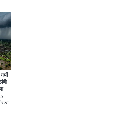
र्मी
लंबी
या
दल
फैली