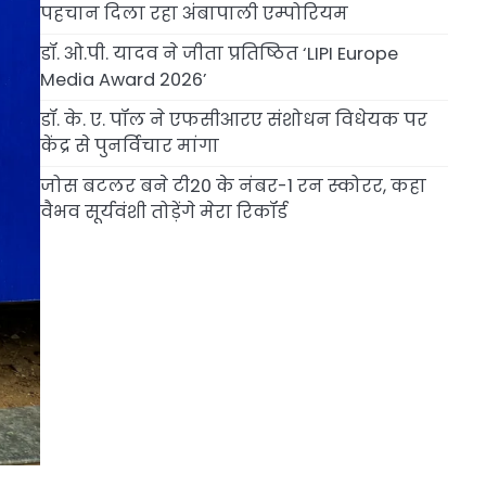
पहचान दिला रहा अंबापाली एम्पोरियम
डॉ. ओ.पी. यादव ने जीता प्रतिष्ठित ‘LIPI Europe
Media Award 2026’
डॉ. के. ए. पॉल ने एफसीआरए संशोधन विधेयक पर
केंद्र से पुनर्विचार मांगा
जोस बटलर बने टी20 के नंबर-1 रन स्कोरर, कहा
वैभव सूर्यवंशी तोड़ेंगे मेरा रिकॉर्ड