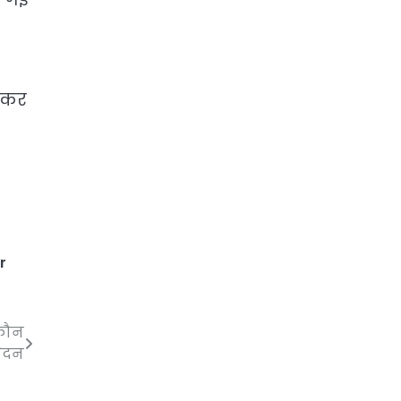
प कर
r
 कौन
ेदन