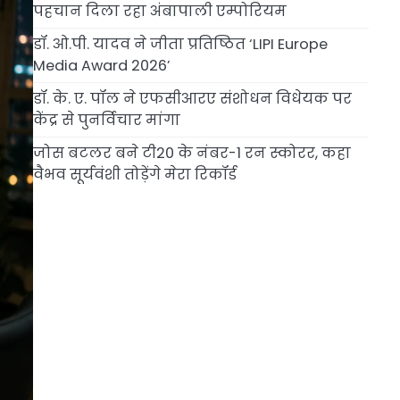
पहचान दिला रहा अंबापाली एम्पोरियम
डॉ. ओ.पी. यादव ने जीता प्रतिष्ठित ‘LIPI Europe
Media Award 2026’
डॉ. के. ए. पॉल ने एफसीआरए संशोधन विधेयक पर
केंद्र से पुनर्विचार मांगा
जोस बटलर बने टी20 के नंबर-1 रन स्कोरर, कहा
वैभव सूर्यवंशी तोड़ेंगे मेरा रिकॉर्ड