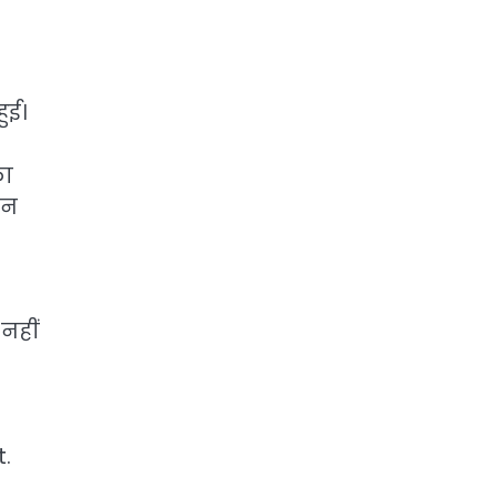
ुई।
ा
िन
नहीं
t.