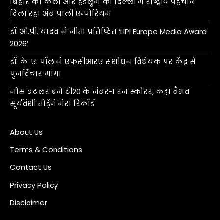
बिहार की कला और हैंडलूम को दिल्ली में राष्ट्रीय पहचान
दिला रहा अंबापाली एम्पोरियम
डॉ. ओ.पी. यादव ने जीता प्रतिष्ठित ‘LIPI Europe Media Award
2026’
डॉ. के. ए. पॉल ने एफसीआरए संशोधन विधेयक पर केंद्र से
पुनर्विचार मांगा
जोस बटलर बने टी20 के नंबर-1 रन स्कोरर, कहा वैभव
सूर्यवंशी तोड़ेंगे मेरा रिकॉर्ड
About Us
Terms & Conditions
Contact Us
Privacy Policy
Disclaimer