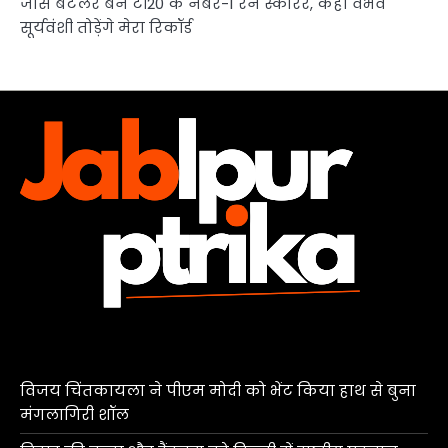
जोस बटलर बने टी20 के नंबर-1 रन स्कोरर, कहा वैभव
सूर्यवंशी तोड़ेंगे मेरा रिकॉर्ड
विजय चिंतकायला ने पीएम मोदी को भेंट किया हाथ से बुना
मंगलागिरी शॉल