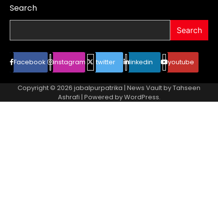
Search
Search
Facebook
instagram
twitter
linkedin
youtube
Copyright © 2026
jabalpurpatrika
| News Vault by
Tahseen
Ashrafi
| Powered by
WordPress
.