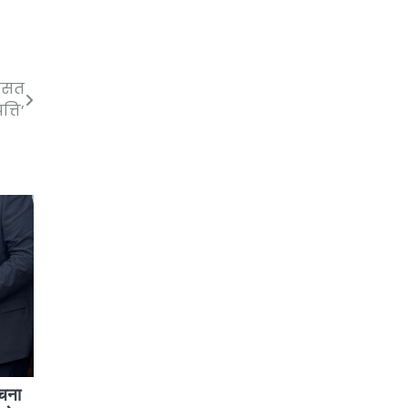
रासत
्ति’
रचना