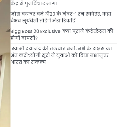
केंद्र से पुनर्विचार मांगा
जोस बटलर बने टी20 के नंबर-1 रन स्कोरर, कहा
वैभव सूर्यवंशी तोड़ेंगे मेरा रिकॉर्ड
Bigg Boss 20 Exclusive: क्या पुराने कंटेस्टेंट्स की
होगी वापसी?
‘स्वामी दयानंद की तलवार बनो, नशे के राक्षस का
अंत करो’:योगी सूरी ने युवाओं को दिया नशामुक्त
भारत का संकल्प