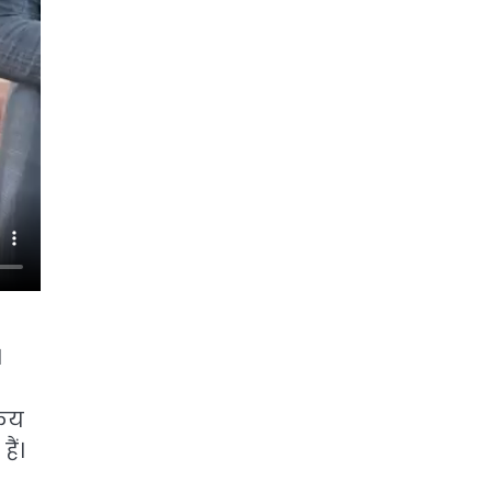
।
रिय
ैं।