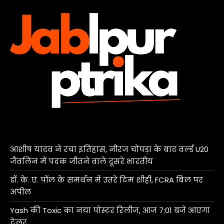
आशीष यादव ने रचा इतिहास, नीरज चोपड़ा के बाद वर्ल्ड U20
जैवलिन में पदक जीतने वाले दूसरे भारतीय
डॉ. के. ए. पॉल के समर्थन में उतरे टिम शीही, FCRA बिल पर
अपील
Yash की Toxic का नया पोस्टर रिलीज, आज 7:01 बजे आएगा
ट्रेलर