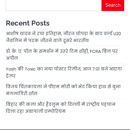
Search
Recent Posts
आशीष यादव ने रचा इतिहास, नीरज चोपड़ा के बाद वर्ल्ड U20
जैवलिन में पदक जीतने वाले दूसरे भारतीय
डॉ. के. ए. पॉल के समर्थन में उतरे टिम शीही, FCRA बिल पर
अपील
Yash की Toxic का नया पोस्टर रिलीज, आज 7:01 बजे आएगा
ट्रेलर
विजय चिंतकायला ने पीएम मोदी को भेंट किया हाथ से बुना
मंगलागिरी शॉल
बिहार की कला और हैंडलूम को दिल्ली में राष्ट्रीय पहचान
दिला रहा अंबापाली एम्पोरियम