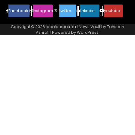
Facebook
instagram
twitter
linkedin
youtube
Copyright © 2026
jabalpurpatrika
| News Vault by
Tahseen
Ashrafi
| Powered by
WordPress
.