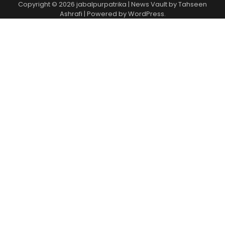
Copyright © 2026
jabalpurpatrika
| News Vault by
Tahseen
Ashrafi
| Powered by
WordPress
.