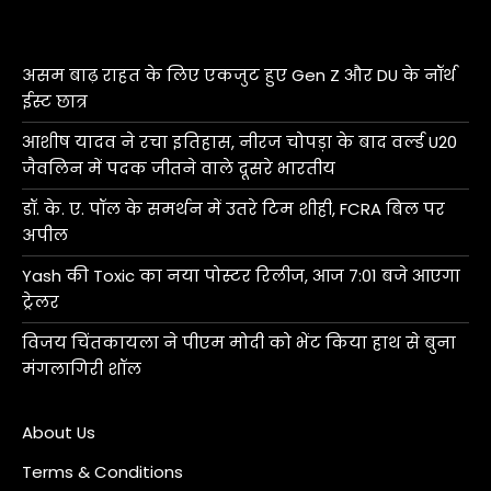
असम बाढ़ राहत के लिए एकजुट हुए Gen Z और DU के नॉर्थ
ईस्ट छात्र
आशीष यादव ने रचा इतिहास, नीरज चोपड़ा के बाद वर्ल्ड U20
जैवलिन में पदक जीतने वाले दूसरे भारतीय
डॉ. के. ए. पॉल के समर्थन में उतरे टिम शीही, FCRA बिल पर
अपील
Yash की Toxic का नया पोस्टर रिलीज, आज 7:01 बजे आएगा
ट्रेलर
विजय चिंतकायला ने पीएम मोदी को भेंट किया हाथ से बुना
मंगलागिरी शॉल
About Us
Terms & Conditions