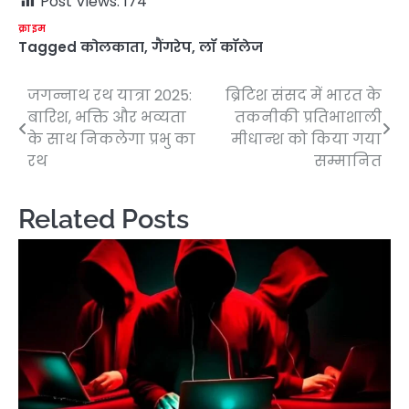
Post Views:
174
क्राइम
Tagged
कोलकाता
,
गैंगरेप
,
लॉ कॉलेज
जगन्नाथ रथ यात्रा 2025:
ब्रिटिश संसद में भारत के
Post
बारिश, भक्ति और भव्यता
तकनीकी प्रतिभाशाली
navigation
के साथ निकलेगा प्रभु का
मीधान्श को किया गया
रथ
सम्मानित
Related Posts