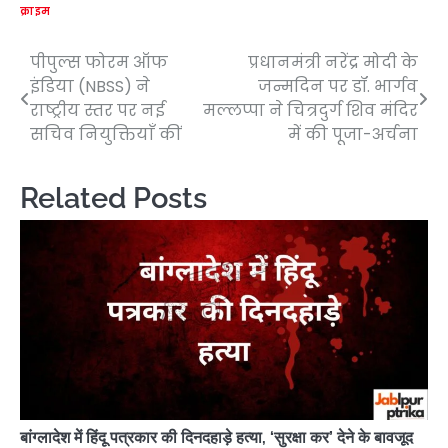
क्राइम
पीपुल्स फोरम ऑफ
प्रधानमंत्री नरेंद्र मोदी के
Post
इंडिया (NBSS) ने
जन्मदिन पर डॉ. भार्गव
navigation
राष्ट्रीय स्तर पर नई
मल्लप्पा ने चित्रदुर्ग शिव मंदिर
सचिव नियुक्तियाँ कीं
में की पूजा-अर्चना
Related Posts
बांग्लादेश में हिंदू पत्रकार की दिनदहाड़े हत्या, ‘सुरक्षा कर’ देने के बावजूद