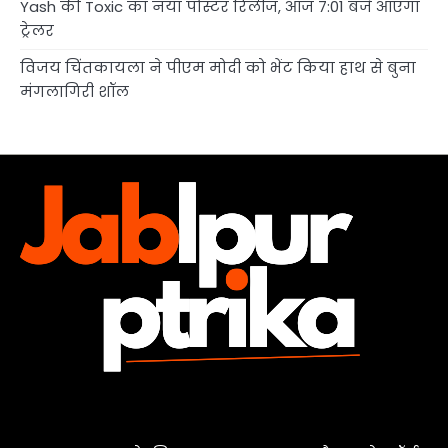
Yash की Toxic का नया पोस्टर रिलीज, आज 7:01 बजे आएगा
ट्रेलर
विजय चिंतकायला ने पीएम मोदी को भेंट किया हाथ से बुना
मंगलागिरी शॉल