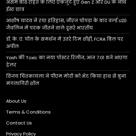
असम बाढ़ राहत के लिए एकजुट हुए Gen Z और DU के नॉर्थ
ईस्ट छात्र
आशीष यादव ने रचा इतिहास, नीरज चोपड़ा के बाद वर्ल्ड U20
जैवलिन में पदक जीतने वाले दूसरे भारतीय
डॉ. के. ए. पॉल के समर्थन में उतरे टिम शीही, FCRA बिल पर
अपील
Yash की Toxic का नया पोस्टर रिलीज, आज 7:01 बजे आएगा
ट्रेलर
विजय चिंतकायला ने पीएम मोदी को भेंट किया हाथ से बुना
मंगलागिरी शॉल
About Us
Terms & Conditions
Contact Us
Privacy Policy