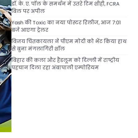
डॉ. के. ए. पॉल के समर्थन में उतरे टिम शीही, FCRA
बिल पर अपील
Yash की Toxic का नया पोस्टर रिलीज, आज 7:01
बजे आएगा ट्रेलर
विजय चिंतकायला ने पीएम मोदी को भेंट किया हाथ
से बुना मंगलागिरी शॉल
बिहार की कला और हैंडलूम को दिल्ली में राष्ट्रीय
पहचान दिला रहा अंबापाली एम्पोरियम