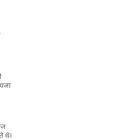
े
ी
ोचना
ाज
 थे।