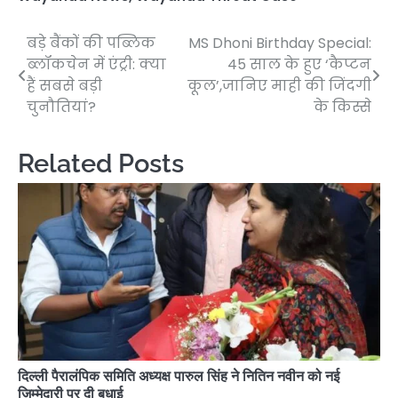
बड़े बैंकों की पब्लिक
MS Dhoni Birthday Special:
Post
ब्लॉकचेन में एंट्री: क्या
45 साल के हुए ‘कैप्टन
navigation
हैं सबसे बड़ी
कूल’,जानिए माही की जिंदगी
चुनौतियां?
के किस्से
Related Posts
दिल्ली पैरालंपिक समिति अध्यक्ष पारुल सिंह ने नितिन नवीन को नई
जिम्मेदारी पर दी बधाई