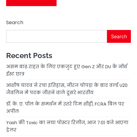
Search
Search
Recent Posts
असम बाढ़ राहत के लिए एकजुट हुए Gen Z और DU के नॉर्थ
ईस्ट छात्र
आशीष यादव ने रचा इतिहास, नीरज चोपड़ा के बाद वर्ल्ड U20
जैवलिन में पदक जीतने वाले दूसरे भारतीय
डॉ. के. ए. पॉल के समर्थन में उतरे टिम शीही, FCRA बिल पर
अपील
Yash की Toxic का नया पोस्टर रिलीज, आज 7:01 बजे आएगा
ट्रेलर