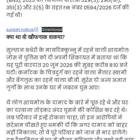
(BNS), 2023 की विभिन्न धाराओं 329(3), 296(बी),
351(3) और 3(5) के तहत FIR नंबर 0594/2026 दर्ज की
गई थी।
suresh notice(1)
Download
क्या था वो खौफनाक वाकया?
सुल्तान बथेरी के मावदिक्कुन्नु में रहने वाली शायमोल
जोस ने पुलिस को दी अपनी शिकायत में बताया था कि
यह पूरी वारदात 20 जून 2026 की सुबह करीब 8:10 बजे
घटी। कर्नाटक के चित्रदुर्ग का रहने वाला मैलार स्वामी
और बेंगलुरु का रहने वाला बी.वी. सुरेश दो अन्य अज्ञात
गुर्गों के साथ उनके घर में जबरन घुस आए।
ये लोग शायमोल के दामाद के बारे में पूछ रहे थे और घर
का दरवाजा तोड़कर अंदर घुसने की कोशिश कर रहे थे।
जब परिवार ने इन्हें रोकना चाहा, तो इन आरोपियों ने
सरेआम चीखते हुए धमकी दी कि अगर दामाद को बाहर
नहीं निकाला, तो वे पूरे परिवार को जान से मार डालेंगे।