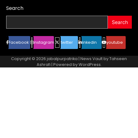
Search
Search
Facebook
instagram
twitter
linkedin
youtube
Copyright © 2026
jabalpurpatrika
| News Vault by
Tahseen
Ashrafi
| Powered by
WordPress
.