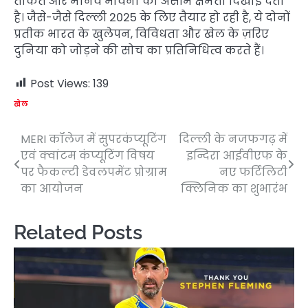
ताकत और मानव भावना की असीम क्षमता दिखाई देती
है। जैसे-जैसे दिल्ली 2025 के लिए तैयार हो रही है, ये दोनों
प्रतीक भारत के खुलेपन, विविधता और खेल के ज़रिए
दुनिया को जोड़ने की सोच का प्रतिनिधित्व करते हैं।
Post Views:
139
खेल
MERI कॉलेज में सुपरकंप्यूटिंग
दिल्ली के नजफगढ़ में
Post
एवं क्वांटम कंप्यूटिंग विषय
इन्दिरा आईवीएफ के
navigation
पर फैकल्टी डेवलपमेंट प्रोग्राम
नए फर्टिलिटी
का आयोजन
क्लिनिक का शुभारंभ
Related Posts