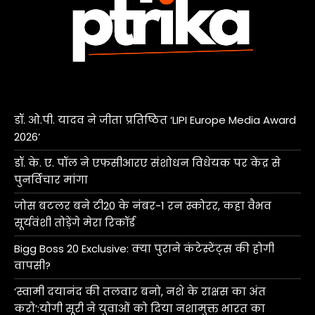
डॉ. ओ.पी. यादव ने जीता प्रतिष्ठित ‘LIPI Europe Media Award
2026’
डॉ. के. ए. पॉल ने एफसीआरए संशोधन विधेयक पर केंद्र से
पुनर्विचार मांगा
जोस बटलर बने टी20 के नंबर-1 रन स्कोरर, कहा वैभव
सूर्यवंशी तोड़ेंगे मेरा रिकॉर्ड
Bigg Boss 20 Exclusive: क्या पुराने कंटेस्टेंट्स की होगी
वापसी?
‘स्वामी दयानंद की तलवार बनो, नशे के राक्षस का अंत
करो’:योगी सूरी ने युवाओं को दिया नशामुक्त भारत का