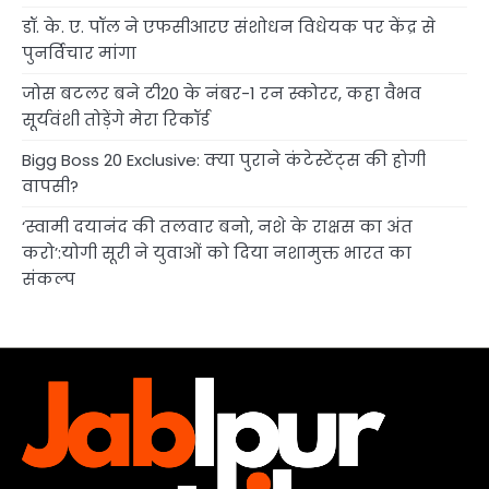
डॉ. के. ए. पॉल ने एफसीआरए संशोधन विधेयक पर केंद्र से
पुनर्विचार मांगा
जोस बटलर बने टी20 के नंबर-1 रन स्कोरर, कहा वैभव
सूर्यवंशी तोड़ेंगे मेरा रिकॉर्ड
Bigg Boss 20 Exclusive: क्या पुराने कंटेस्टेंट्स की होगी
वापसी?
‘स्वामी दयानंद की तलवार बनो, नशे के राक्षस का अंत
करो’:योगी सूरी ने युवाओं को दिया नशामुक्त भारत का
संकल्प