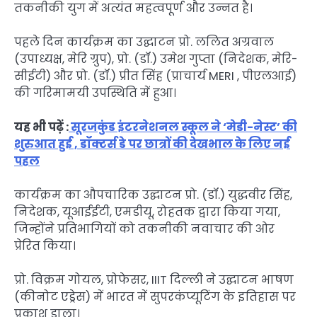
तकनीकी युग में अत्यंत महत्वपूर्ण और उन्नत है।
पहले दिन कार्यक्रम का उद्घाटन प्रो. ललित अग्रवाल
(उपाध्यक्ष, मेरि ग्रुप), प्रो. (डॉ.) उमेश गुप्ता (निदेशक, मेरि-
सीईटी) और प्रो. (डॉ.) प्रीत सिंह (प्राचार्य MERI , पीएलआई)
की गरिमामयी उपस्थिति में हुआ।
यह भी पढ़ें :
सूरजकुंड इंटरनेशनल स्कूल ने ‘मेडी-नेस्ट’ की
शुरुआत हुई , डॉक्टर्स डे पर छात्रों की देखभाल के लिए नई
पहल
कार्यक्रम का औपचारिक उद्घाटन प्रो. (डॉ.) युद्धवीर सिंह,
निदेशक, यूआईईटी, एमडीयू, रोहतक द्वारा किया गया,
जिन्होंने प्रतिभागियों को तकनीकी नवाचार की ओर
प्रेरित किया।
प्रो. विक्रम गोयल, प्रोफेसर, IIIT दिल्ली ने उद्घाटन भाषण
(कीनोट एड्रेस) में भारत में सुपरकंप्यूटिंग के इतिहास पर
प्रकाश डाला।