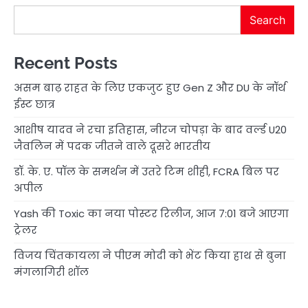
Search
Recent Posts
असम बाढ़ राहत के लिए एकजुट हुए Gen Z और DU के नॉर्थ
ईस्ट छात्र
आशीष यादव ने रचा इतिहास, नीरज चोपड़ा के बाद वर्ल्ड U20
जैवलिन में पदक जीतने वाले दूसरे भारतीय
डॉ. के. ए. पॉल के समर्थन में उतरे टिम शीही, FCRA बिल पर
अपील
Yash की Toxic का नया पोस्टर रिलीज, आज 7:01 बजे आएगा
ट्रेलर
विजय चिंतकायला ने पीएम मोदी को भेंट किया हाथ से बुना
मंगलागिरी शॉल