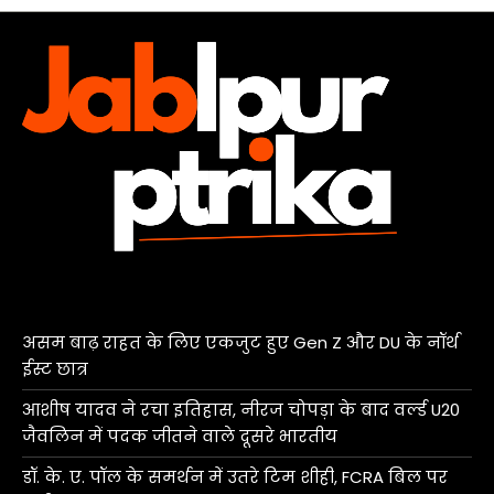
असम बाढ़ राहत के लिए एकजुट हुए Gen Z और DU के नॉर्थ
ईस्ट छात्र
आशीष यादव ने रचा इतिहास, नीरज चोपड़ा के बाद वर्ल्ड U20
जैवलिन में पदक जीतने वाले दूसरे भारतीय
डॉ. के. ए. पॉल के समर्थन में उतरे टिम शीही, FCRA बिल पर