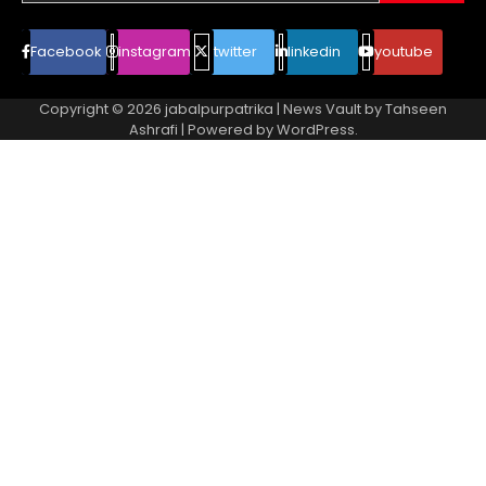
Facebook
instagram
twitter
linkedin
youtube
Copyright © 2026
jabalpurpatrika
| News Vault by
Tahseen
Ashrafi
| Powered by
WordPress
.