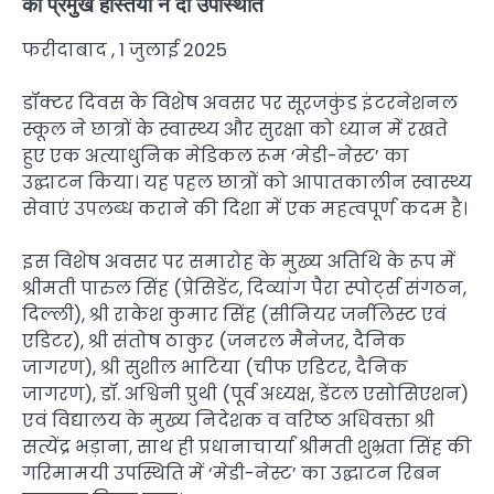
की प्रमुख हस्तियों ने दी उपस्थिति
फरीदाबाद , 1 जुलाई 2025
डॉक्टर दिवस के विशेष अवसर पर सूरजकुंड इंटरनेशनल
स्कूल ने छात्रों के स्वास्थ्य और सुरक्षा को ध्यान में रखते
हुए एक अत्याधुनिक मेडिकल रूम ‘मेडी-नेस्ट’ का
उद्घाटन किया। यह पहल छात्रों को आपातकालीन स्वास्थ्य
सेवाएं उपलब्ध कराने की दिशा में एक महत्वपूर्ण कदम है।
इस विशेष अवसर पर समारोह के मुख्य अतिथि के रूप में
श्रीमती पारुल सिंह (प्रेसिडेंट, दिव्यांग पैरा स्पोर्ट्स संगठन,
दिल्ली), श्री राकेश कुमार सिंह (सीनियर जर्नलिस्ट एवं
एडिटर), श्री संतोष ठाकुर (जनरल मैनेजर, दैनिक
जागरण), श्री सुशील भाटिया (चीफ एडिटर, दैनिक
जागरण), डॉ. अश्विनी प्रुथी (पूर्व अध्यक्ष, डेंटल एसोसिएशन)
एवं विद्यालय के मुख्य निदेशक व वरिष्ठ अधिवक्ता श्री
सत्येंद्र भड़ाना, साथ ही प्रधानाचार्या श्रीमती शुभ्रता सिंह की
गरिमामयी उपस्थिति में ‘मेडी-नेस्ट’ का उद्घाटन रिबन