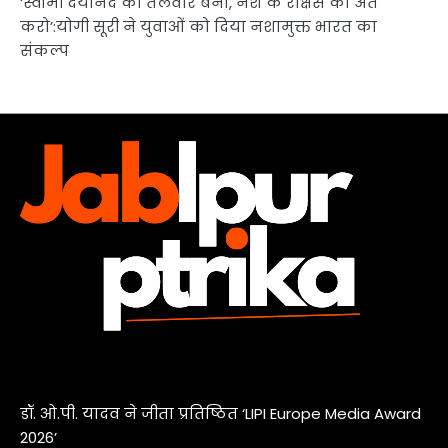
‘स्वामी दयानंद की तलवार बनो, नशे के राक्षस का अंत
करो’:योगी सूरी ने युवाओं को दिया नशामुक्त भारत का
संकल्प
डॉ. ओ.पी. यादव ने जीता प्रतिष्ठित ‘LIPI Europe Media Award
2026’