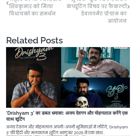
navigation
शिवकुमार को मिला
कंप्यूटिंग विषय पर फैकल्टी
विधायकों का समर्थन
डेवलपमेंट प्रोग्राम का
आयोजन
Related Posts
‘Drishyam 3’ का डबल धमाका: अजय देवगन और मोहनलाल करेंगे एक
साथ शूटिंग
अजय देवगन और मोहनलाल अपनी-अपनी भूमिकाओं में लौटेंगे, ‘Drishyam
3’ की हिंदी और मलयालम शूटिंग अक्टूबर 2025 से एक साथ…