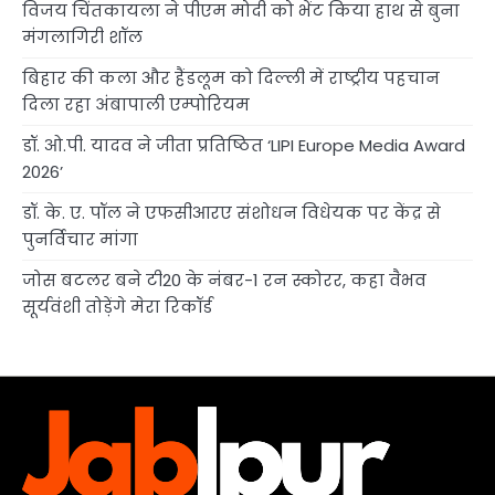
विजय चिंतकायला ने पीएम मोदी को भेंट किया हाथ से बुना
मंगलागिरी शॉल
बिहार की कला और हैंडलूम को दिल्ली में राष्ट्रीय पहचान
दिला रहा अंबापाली एम्पोरियम
डॉ. ओ.पी. यादव ने जीता प्रतिष्ठित ‘LIPI Europe Media Award
2026’
डॉ. के. ए. पॉल ने एफसीआरए संशोधन विधेयक पर केंद्र से
पुनर्विचार मांगा
जोस बटलर बने टी20 के नंबर-1 रन स्कोरर, कहा वैभव
सूर्यवंशी तोड़ेंगे मेरा रिकॉर्ड