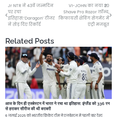
Jr NTR ने 43वें जन्मदिन
VI-JOHN का नया ₹20
Post
पर रचा
Shave Pro Razor लॉन्च,
navigation
इतिहास:’Daragon’ टीजर
किफायती शेविंग सेगमेंट में
ने तोड़ दिए रिकॉर्ड
एंट्री मजबूत
Related Posts
आज के दिन ही एजबेस्टन में भारत ने रचा था इतिहास: इंग्लैंड को 336 रन
से हराकर सीरीज की थी बराबरी
6 जुलाई 2025 को भारतीय क्रिकेट टीम ने एजबेस्टन में पहली बार टेस्ट