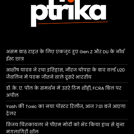
असम बाढ़ राहत के लिए एकजुट हुए Gen Z और DU के नॉर्थ
ईस्ट छात्र
आशीष यादव ने रचा इतिहास, नीरज चोपड़ा के बाद वर्ल्ड U20
जैवलिन में पदक जीतने वाले दूसरे भारतीय
डॉ. के. ए. पॉल के समर्थन में उतरे टिम शीही, FCRA बिल पर
अपील
Yash की Toxic का नया पोस्टर रिलीज, आज 7:01 बजे आएगा
ट्रेलर
विजय चिंतकायला ने पीएम मोदी को भेंट किया हाथ से बुना
मंगलागिरी शॉल