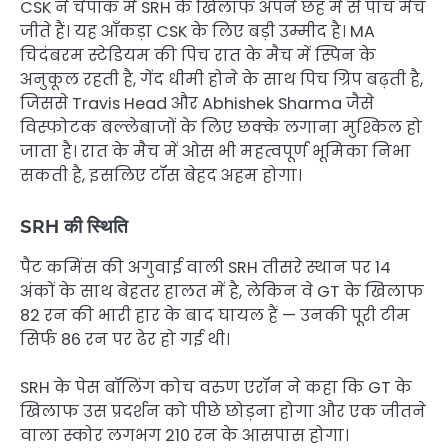
CSK ने चेपॉक में SRH के खिलाफ अपने छह में से पाँच मैच
जीते हैं। यह आँकड़ा CSK के लिए बड़ी उम्मीद है। MA
चिदंबरम स्टेडियम की पिच रात के मैच में स्पिन के
अनुकूल रहती है, गेंद धीमी होने के साथ पिच ग्रिप बढ़ती है,
जिससे Travis Head और Abhishek Sharma जैसे
विस्फोटक बल्लेबाजों के लिए छक्के लगाना मुश्किल हो
जाता है। रात के मैच में ओस भी महत्वपूर्ण भूमिका निभा
सकती है, इसलिए टॉस बेहद अहम होगा।
SRH की स्थिति
पैट कमिंस की अगुवाई वाली SRH तीसरे स्थान पर 14
अंकों के साथ बेहतर हालत में है, लेकिन वे GT के खिलाफ
82 रन की भारी हार के बाद घायल हैं — उनकी पूरी टीम
सिर्फ 86 रन पर ढेर हो गई थी।
SRH के पेस बॉलिंग कोच वरुण एरॉन ने कहा कि GT के
खिलाफ उस प्रदर्शन को पीछे छोड़ना होगा और एक जीतने
वाला स्कोर लगभग 210 रन के आसपास होगा।