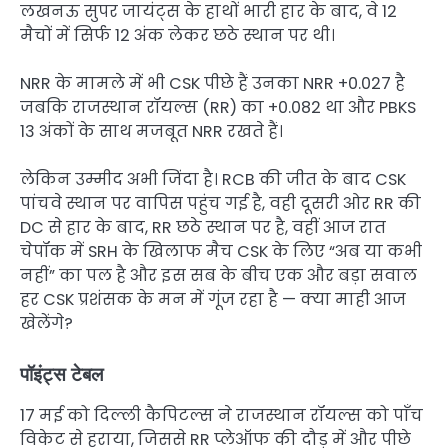
लखनऊ सुपर जायंट्स के हाथों भारी हार के बाद, वे 12
मैचों में सिर्फ 12 अंक लेकर छठे स्थान पर थी।
NRR के मामले में भी CSK पीछे हैं उनका NRR +0.027 है
जबकि राजस्थान रॉयल्स (RR) का +0.082 था और PBKS
13 अंकों के साथ मजबूत NRR रखते हैं।
लेकिन उम्मीद अभी जिंदा है। RCB की जीत के बाद CSK
पांचवे स्थान पर वापिस पहुंच गई है, वही दूसरी ओर RR की
DC से हार के बाद, RR छठे स्थान पर है, वहीं आज रात
चेपॉक में SRH के खिलाफ मैच CSK के लिए “अब या कभी
नहीं” का पल है और इस सब के बीच एक और बड़ा सवाल
हर CSK प्रशंसक के मन में गूंज रहा है — क्या माही आज
खेलेंगे?
पॉइंट्स टेबल
17 मई को दिल्ली कैपिटल्स ने राजस्थान रॉयल्स को पाँच
विकेट से हराया, जिससे RR प्लेऑफ की दौड़ में और पीछे