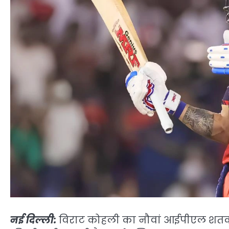
नई दिल्ली:
विराट कोहली का नौवां आईपीएल शतक