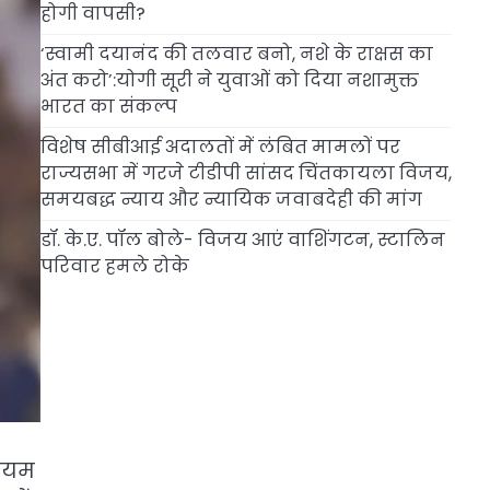
होगी वापसी?
‘स्वामी दयानंद की तलवार बनो, नशे के राक्षस का
अंत करो’:योगी सूरी ने युवाओं को दिया नशामुक्त
भारत का संकल्प
विशेष सीबीआई अदालतों में लंबित मामलों पर
राज्यसभा में गरजे टीडीपी सांसद चिंतकायला विजय,
समयबद्ध न्याय और न्यायिक जवाबदेही की मांग
डॉ. के.ए. पॉल बोले- विजय आएं वाशिंगटन, स्टालिन
परिवार हमले रोके
संयम