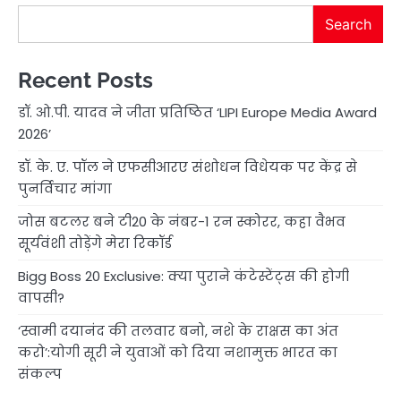
Search
Recent Posts
डॉ. ओ.पी. यादव ने जीता प्रतिष्ठित ‘LIPI Europe Media Award
2026’
डॉ. के. ए. पॉल ने एफसीआरए संशोधन विधेयक पर केंद्र से
पुनर्विचार मांगा
जोस बटलर बने टी20 के नंबर-1 रन स्कोरर, कहा वैभव
सूर्यवंशी तोड़ेंगे मेरा रिकॉर्ड
Bigg Boss 20 Exclusive: क्या पुराने कंटेस्टेंट्स की होगी
वापसी?
‘स्वामी दयानंद की तलवार बनो, नशे के राक्षस का अंत
करो’:योगी सूरी ने युवाओं को दिया नशामुक्त भारत का
संकल्प