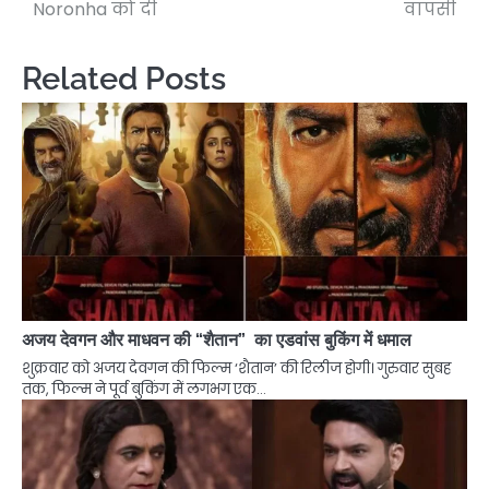
Noronha को दी
वापसी
Related Posts
अजय देवगन और माधवन की “शैतान” का एडवांस बुकिंग में धमाल
शुक्रवार को अजय देवगन की फिल्म ‘शैतान’ की रिलीज होगी। गुरुवार सुबह
तक, फिल्म ने पूर्व बुकिंग में लगभग एक…