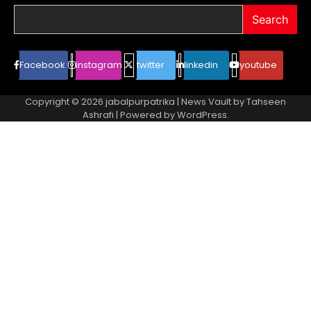
Search
Facebook
instagram
twitter
linkedin
youtube
Copyright © 2026
jabalpurpatrika
| News Vault by
Tahseen
Ashrafi
| Powered by
WordPress
.