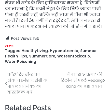
सेवन भी शरीर के लिए हानिकारक सकता है। विशेषज्ञों
का मानना है कि अच्छी सेहत के लिए सिर्फ ज्यादा पानी
पीना ही जरूरी नहीं, बल्कि सही मात्रा में पीना भी ज्यादा
जरूरी है। इसलिए गर्मी में हाइड्रेटेड रहें, लेकिन जरूरत से
ज्यादा पानी पीकर अपने स्वास्थ्य को जोखिम में न डालें।
Post Views:
186
स्वास्थ्य
Tagged
HealthyLiving
,
Hyponatremia
,
Summer
Health Tips
,
SummerCare
,
WaterIntoxicatio
,
WaterPoisoning
कॉरपोरेट बॉन्ड का
‘मैं वापस आऊंगा’ की
Post
टोकनाइजेशन: सेबी के
रिलीज से पहले Vedang
navigation
पायलट प्रोजेक्ट का
Raina का बड़ा बयान
वास्तविक अर्थ
Related Posts