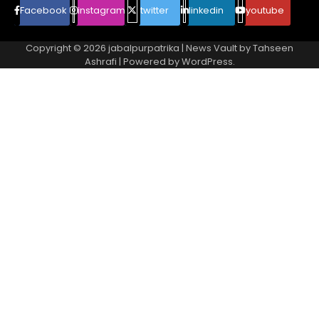
Facebook
instagram
twitter
linkedin
youtube
Copyright © 2026
jabalpurpatrika
| News Vault by
Tahseen
Ashrafi
| Powered by
WordPress
.