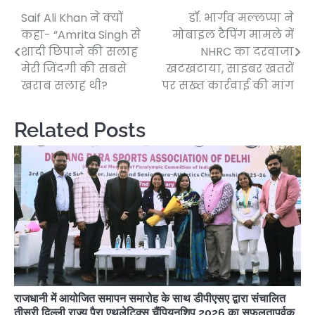
Saif Ali Khan ने क्यों
डॉ. भार्गव मल्लप्पा ने
Post
कहा- “Amrita Singh से
मोबाइल टैपिंग मामले में
navigation
शादी छिपाने की सलाह
NHRC का दरवाजा
मेरी जिंदगी की सबसे
खटखटाया, साइबर खतरों
खराब सलाह थी?
पर सख्त कार्रवाई की मांग
Related Posts
राजधानी में आयोजित समापन समारोह के साथ डीपीएसए द्वारा संचालित
तीसरी दिल्ली राज्य पैरा एथलेटिक्स चैंपियनशिप 2026 का सफलतापूर्वक