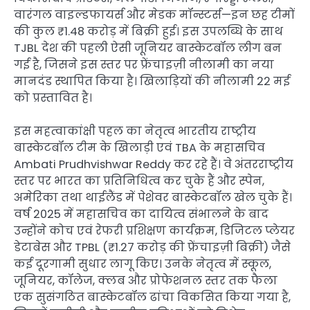
वारंगल वाइल्डफायर्स और मेडक मॉन्स्टर्स—इन छह टीमों
की कुल ₹1.48 करोड़ में बिक्री हुई। इस उपलब्धि के साथ
TJBL देश की पहली ऐसी जूनियर बास्केटबॉल लीग बन
गई है, जिसने इस स्तर पर फ्रेंचाइज़ी नीलामी का नया
मानदंड स्थापित किया है। खिलाड़ियों की नीलामी 22 मई
को प्रस्तावित है।
इस महत्वाकांक्षी पहल का नेतृत्व भारतीय राष्ट्रीय
बास्केटबॉल टीम के खिलाड़ी एवं TBA के महासचिव
Ambati Prudhvishwar Reddy कर रहे हैं। वे अंतरराष्ट्रीय
स्तर पर भारत का प्रतिनिधित्व कर चुके हैं और स्पेन,
अमेरिका तथा थाईलैंड में पेशेवर बास्केटबॉल खेल चुके हैं।
वर्ष 2025 में महासचिव का दायित्व संभालने के बाद
उन्होंने कोच एवं रेफरी प्रशिक्षण कार्यक्रम, डिजिटल प्लेयर
डेटाबेस और TPBL (₹1.27 करोड़ की फ्रेंचाइज़ी बिक्री) जैसे
कई दूरगामी सुधार लागू किए। उनके नेतृत्व में स्कूल,
जूनियर, कॉलेज, क्लब और प्रोफेशनल स्तर तक फैला
एक सुसंगठित बास्केटबॉल ढांचा विकसित किया गया है,