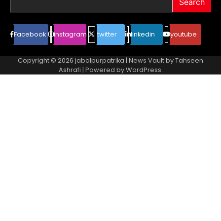
Search
Facebook
instagram
twitter
linkedin
youtube
Copyright © 2026
jabalpurpatrika
| News Vault by
Tahseen
Ashrafi
| Powered by
WordPress
.