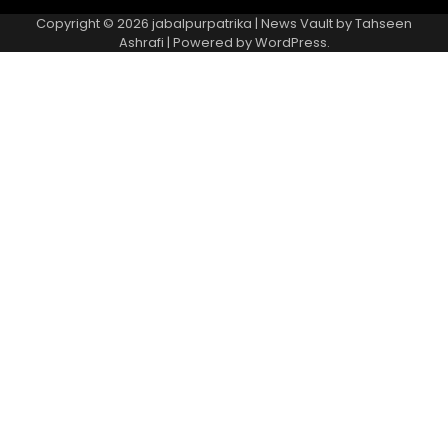
Copyright © 2026
jabalpurpatrika
| News Vault by
Tahseen
Ashrafi
| Powered by
WordPress
.