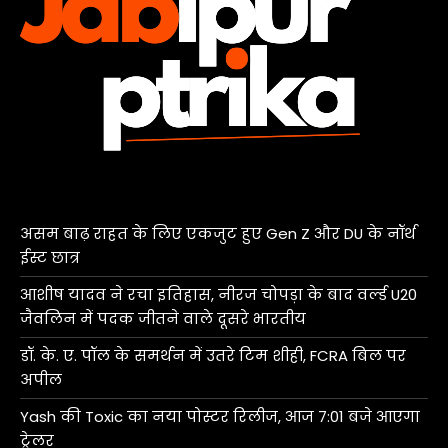
असम बाढ़ राहत के लिए एकजुट हुए Gen Z और DU के नॉर्थ
ईस्ट छात्र
आशीष यादव ने रचा इतिहास, नीरज चोपड़ा के बाद वर्ल्ड U20
जैवलिन में पदक जीतने वाले दूसरे भारतीय
डॉ. के. ए. पॉल के समर्थन में उतरे टिम शीही, FCRA बिल पर
अपील
Yash की Toxic का नया पोस्टर रिलीज, आज 7:01 बजे आएगा
ट्रेलर