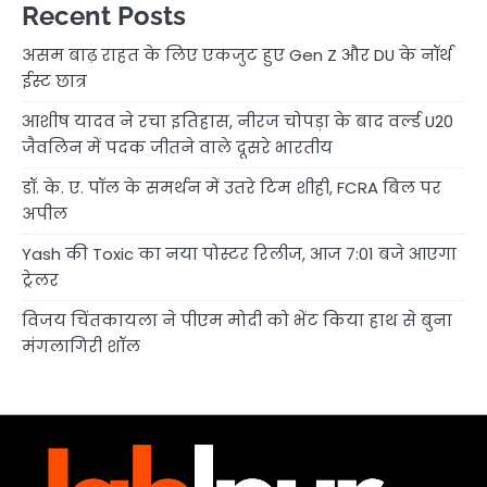
Recent Posts
असम बाढ़ राहत के लिए एकजुट हुए Gen Z और DU के नॉर्थ
ईस्ट छात्र
आशीष यादव ने रचा इतिहास, नीरज चोपड़ा के बाद वर्ल्ड U20
जैवलिन में पदक जीतने वाले दूसरे भारतीय
डॉ. के. ए. पॉल के समर्थन में उतरे टिम शीही, FCRA बिल पर
अपील
Yash की Toxic का नया पोस्टर रिलीज, आज 7:01 बजे आएगा
ट्रेलर
विजय चिंतकायला ने पीएम मोदी को भेंट किया हाथ से बुना
मंगलागिरी शॉल