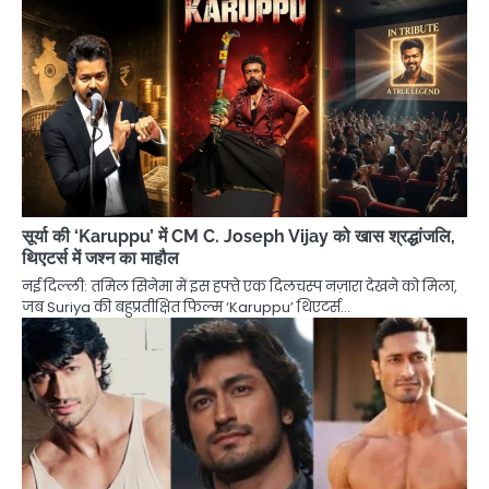
सूर्या की ‘Karuppu’ में CM C. Joseph Vijay को खास श्रद्धांजलि,
थिएटर्स में जश्न का माहौल
नई दिल्ली: तमिल सिनेमा में इस हफ्ते एक दिलचस्प नज़ारा देखने को मिला,
जब Suriya की बहुप्रतीक्षित फिल्म ‘Karuppu’ थिएटर्स…