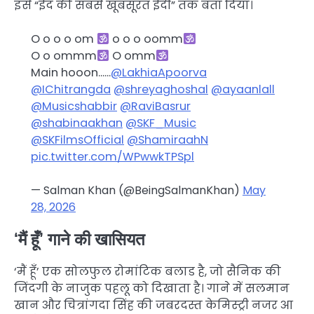
इसे “ईद की सबसे खूबसूरत ईदी” तक बता दिया।
O o o o om
o o o oomm
O o ommm
O omm
Main hooon……
@LakhiaApoorva
@IChitrangda
@shreyaghoshal
@ayaanlall
@Musicshabbir
@RaviBasrur
@shabinaakhan
@SKF_Music
@SKFilmsOfficial
@ShamiraahN
pic.twitter.com/WPwwkTPSpl
— Salman Khan (@BeingSalmanKhan)
May
28, 2026
‘मैं हूँ’ गाने की खासियत
‘मैं हूँ’ एक सोलफुल रोमांटिक बलाड है, जो सैनिक की
जिंदगी के नाजुक पहलू को दिखाता है। गाने में सलमान
खान और चित्रांगदा सिंह की जबरदस्त केमिस्ट्री नजर आ