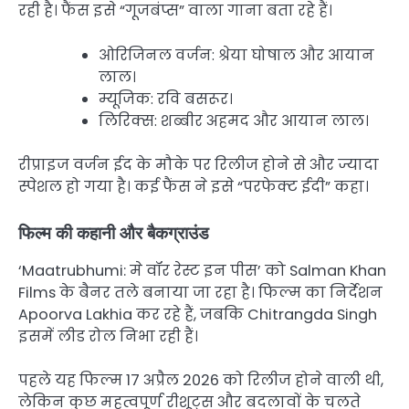
रही है। फैंस इसे “गूजबंप्स” वाला गाना बता रहे हैं।
ओरिजिनल वर्जन: श्रेया घोषाल और आयान
लाल।
म्यूजिक: रवि बसरूर।
लिरिक्स: शब्बीर अहमद और आयान लाल।
रीप्राइज वर्जन ईद के मौके पर रिलीज होने से और ज्यादा
स्पेशल हो गया है। कई फैंस ने इसे “परफेक्ट ईदी” कहा।
फिल्म की कहानी और बैकग्राउंड
‘Maatrubhumi: मे वॉर रेस्ट इन पीस’ को Salman Khan
Films के बैनर तले बनाया जा रहा है। फिल्म का निर्देशन
Apoorva Lakhia कर रहे हैं, जबकि Chitrangda Singh
इसमें लीड रोल निभा रही हैं।
पहले यह फिल्म 17 अप्रैल 2026 को रिलीज होने वाली थी,
लेकिन कुछ महत्वपूर्ण रीशूट्स और बदलावों के चलते