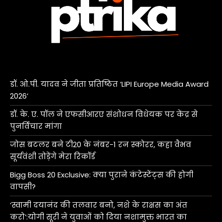
डॉ. ओ.पी. यादव ने जीता प्रतिष्ठित ‘LIPI Europe Media Award
2026’
डॉ. के. ए. पॉल ने एफसीआरए संशोधन विधेयक पर केंद्र से
पुनर्विचार मांगा
जोस बटलर बने टी20 के नंबर-1 रन स्कोरर, कहा वैभव
सूर्यवंशी तोड़ेंगे मेरा रिकॉर्ड
Bigg Boss 20 Exclusive: क्या पुराने कंटेस्टेंट्स की होगी
वापसी?
‘स्वामी दयानंद की तलवार बनो, नशे के राक्षस का अंत
करो’:योगी सूरी ने युवाओं को दिया नशामुक्त भारत का