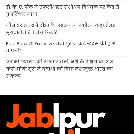
डॉ. के. ए. पॉल ने एफसीआरए संशोधन विधेयक पर केंद्र से
पुनर्विचार मांगा
जोस बटलर बने टी20 के नंबर-1 रन स्कोरर, कहा वैभव
सूर्यवंशी तोड़ेंगे मेरा रिकॉर्ड
Bigg Boss 20 Exclusive: क्या पुराने कंटेस्टेंट्स की होगी
वापसी?
‘स्वामी दयानंद की तलवार बनो, नशे के राक्षस का अंत
करो’:योगी सूरी ने युवाओं को दिया नशामुक्त भारत का
संकल्प