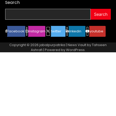
Search
Search
Facebook
instagram
twitter
linkedin
youtube
Copyright © 2026
jabalpurpatrika
| News Vault by
Tahseen
Ashrafi
| Powered by
WordPress
.