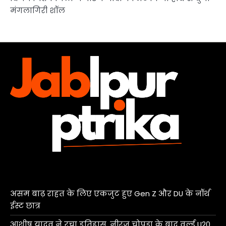
मंगलागिरी शॉल
असम बाढ़ राहत के लिए एकजुट हुए Gen Z और DU के नॉर्थ
ईस्ट छात्र
आशीष यादव ने रचा इतिहास, नीरज चोपड़ा के बाद वर्ल्ड U20