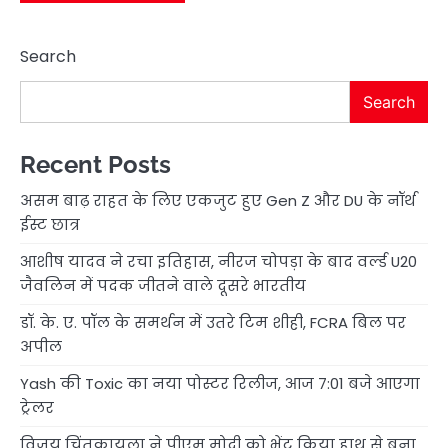
Search
Search
Recent Posts
असम बाढ़ राहत के लिए एकजुट हुए Gen Z और DU के नॉर्थ
ईस्ट छात्र
आशीष यादव ने रचा इतिहास, नीरज चोपड़ा के बाद वर्ल्ड U20
जैवलिन में पदक जीतने वाले दूसरे भारतीय
डॉ. के. ए. पॉल के समर्थन में उतरे टिम शीही, FCRA बिल पर
अपील
Yash की Toxic का नया पोस्टर रिलीज, आज 7:01 बजे आएगा
ट्रेलर
विजय चिंतकायला ने पीएम मोदी को भेंट किया हाथ से बुना