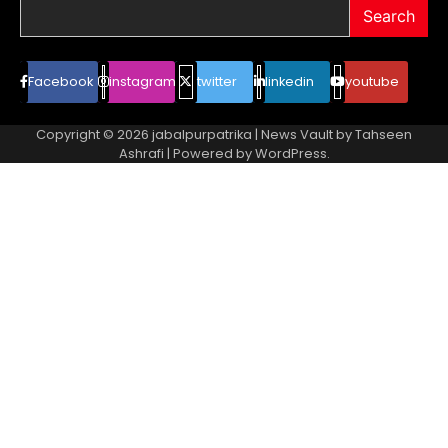
Search
Facebook
instagram
twitter
linkedin
youtube
Copyright © 2026
jabalpurpatrika
| News Vault by
Tahseen
Ashrafi
| Powered by
WordPress
.