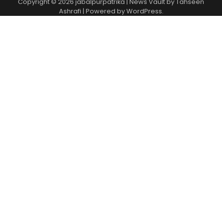
Copyright © 2026
jabalpurpatrika
| News Vault by
Tahseen
Ashrafi
| Powered by
WordPress
.