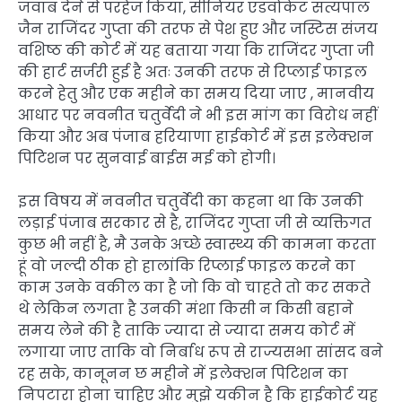
जवाब देने से परहेज किया, सीनियर एडवोकेट सत्यपाल
जैन राजिंदर गुप्ता की तरफ से पेश हुए और जस्टिस संजय
वशिष्ठ की कोर्ट में यह बताया गया कि राजिंदर गुप्ता जी
की हार्ट सर्जरी हुई है अतः उनकी तरफ से रिप्लाई फाइल
करने हेतु और एक महीने का समय दिया जाए , मानवीय
आधार पर नवनीत चतुर्वेदी ने भी इस मांग का विरोध नहीं
किया और अब पंजाब हरियाणा हाईकोर्ट में इस इलेक्शन
पिटिशन पर सुनवाई बाईस मई को होगी।
इस विषय में नवनीत चतुर्वेदी का कहना था कि उनकी
लड़ाई पंजाब सरकार से है, राजिंदर गुप्ता जी से व्यक्तिगत
कुछ भी नहीं है, मै उनके अच्छे स्वास्थ्य की कामना करता
हूं वो जल्दी ठीक हो हालांकि रिप्लाई फाइल करने का
काम उनके वकील का है जो कि वो चाहते तो कर सकते
थे लेकिन लगता है उनकी मंशा किसी न किसी बहाने
समय लेने की है ताकि ज्यादा से ज्यादा समय कोर्ट में
लगाया जाए ताकि वो निर्बाध रूप से राज्यसभा सांसद बने
रह सके, कानूनन छ महीने में इलेक्शन पिटिशन का
निपटारा होना चाहिए और मुझे यकीन है कि हाईकोर्ट यह