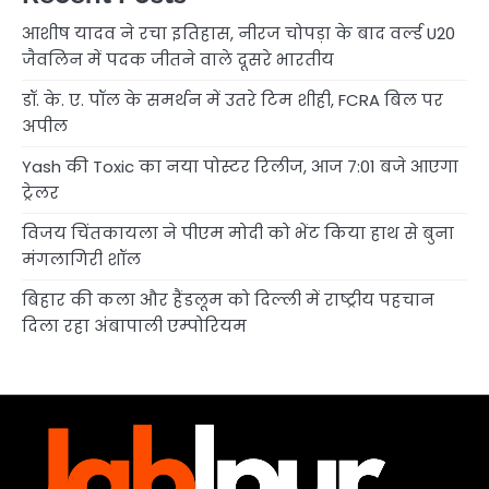
आशीष यादव ने रचा इतिहास, नीरज चोपड़ा के बाद वर्ल्ड U20
जैवलिन में पदक जीतने वाले दूसरे भारतीय
डॉ. के. ए. पॉल के समर्थन में उतरे टिम शीही, FCRA बिल पर
अपील
Yash की Toxic का नया पोस्टर रिलीज, आज 7:01 बजे आएगा
ट्रेलर
विजय चिंतकायला ने पीएम मोदी को भेंट किया हाथ से बुना
मंगलागिरी शॉल
बिहार की कला और हैंडलूम को दिल्ली में राष्ट्रीय पहचान
दिला रहा अंबापाली एम्पोरियम