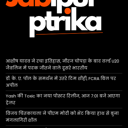
आशीष यादव ने रचा इतिहास, नीरज चोपड़ा के बाद वर्ल्ड U20
जैवलिन में पदक जीतने वाले दूसरे भारतीय
डॉ. के. ए. पॉल के समर्थन में उतरे टिम शीही, FCRA बिल पर
अपील
Yash की Toxic का नया पोस्टर रिलीज, आज 7:01 बजे आएगा
ट्रेलर
विजय चिंतकायला ने पीएम मोदी को भेंट किया हाथ से बुना
मंगलागिरी शॉल