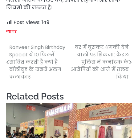
भरोसा जीतने के लिए धैर्य, आपसी सहयोग और साफ
नियमों की जरूरत है।
Post Views:
149
व्यापार
Ranveer Singh Birthday
घर में घुसकर धमकी देने
Post
Special: ये 10 फिल्में
वालों पर शिकंजा: केरल
navigation
साबित करती हैं क्यों हैं
पुलिस ने कर्नाटक के
बॉलीवुड के सबसे अलग
आरोपियों को थाने में तलब
कलाकार
किया
Related Posts