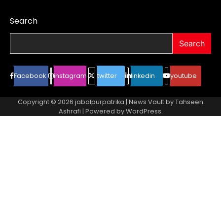
Search
Search
Facebook
instagram
twitter
linkedin
youtube
Copyright © 2026
jabalpurpatrika
| News Vault by
Tahseen
Ashrafi
| Powered by
WordPress
.