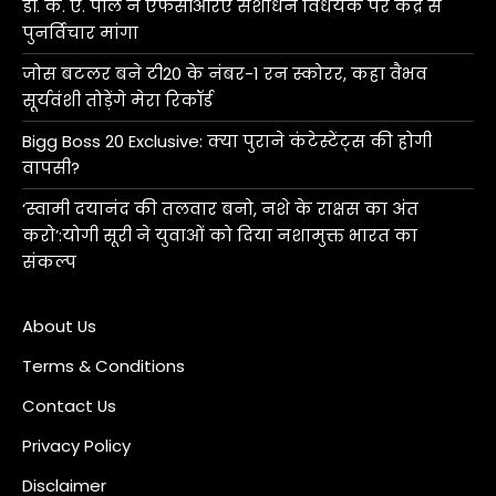
डॉ. के. ए. पॉल ने एफसीआरए संशोधन विधेयक पर केंद्र से
पुनर्विचार मांगा
जोस बटलर बने टी20 के नंबर-1 रन स्कोरर, कहा वैभव
सूर्यवंशी तोड़ेंगे मेरा रिकॉर्ड
Bigg Boss 20 Exclusive: क्या पुराने कंटेस्टेंट्स की होगी
वापसी?
‘स्वामी दयानंद की तलवार बनो, नशे के राक्षस का अंत
करो’:योगी सूरी ने युवाओं को दिया नशामुक्त भारत का
संकल्प
About Us
Terms & Conditions
Contact Us
Privacy Policy
Disclaimer