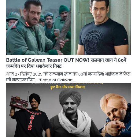
Battle of Galwan Teaser OUT NOW! सलमान खान ने 60वें
जन्मदिन पर दिया धमाकेदार गिफ्ट
आज 27 दिसंबर 2025 को सलमान खान का 60वां जन्मदिन! भाईजान ने फैंस
को सरप्राइज दिया – ‘Battle of Galwan’…