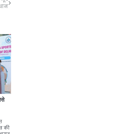
धान
बसे
ित
त्व की