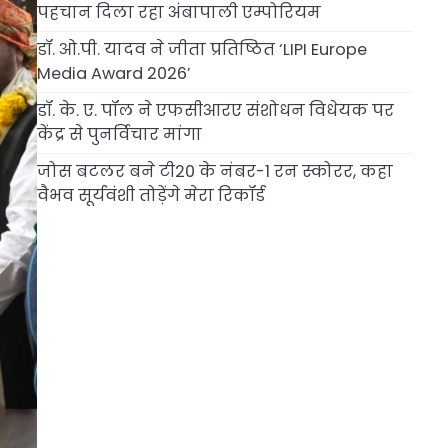
पहचान दिला रहा अंबापाली एम्पोरियम
डॉ. ओ.पी. यादव ने जीता प्रतिष्ठित ‘LIPI Europe
Media Award 2026’
डॉ. के. ए. पॉल ने एफसीआरए संशोधन विधेयक पर
केंद्र से पुनर्विचार मांगा
जोस बटलर बने टी20 के नंबर-1 रन स्कोरर, कहा
वैभव सूर्यवंशी तोड़ेंगे मेरा रिकॉर्ड