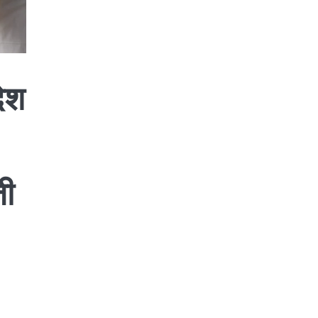
देश
जी