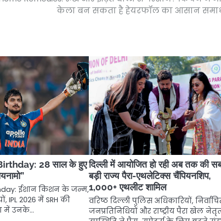
केला बन सकता है हेयरफॉल का आसान समा
irthday: 28 साल के हुए
दिल्ली में आयोजित हो रही अब तक की स
ायनामो”
बड़ी राज्य पैरा-एथलेटिक्स चैंपियनशिप,
1,000+ एथलीट शामिल
thday: ईशान किशन के जन्म,
, IPL 2026 में SRH की
वरिष्ठ दिल्ली पुलिस अधिकारियों, निर्वाच
ा में उनके…
जनप्रतिनिधियों और राष्ट्रीय पैरा खेल नेतृ