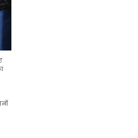
र
का
नों