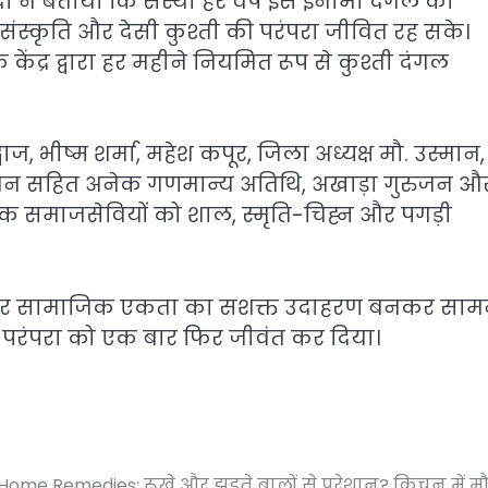
दी ने बताया कि संस्था हर वर्ष इस इनामी दंगल का
ंस्कृति और देसी कुश्ती की परंपरा जीवित रह सके।
केंद्र द्वारा हर महीने नियमित रूप से कुश्ती दंगल
द्वाज, भीष्म शर्मा, महेश कपूर, जिला अध्यक्ष मौ. उस्मान,
वन सहित अनेक गणमान्य अतिथि, अखाड़ा गुरुजन औ
क समाजसेवियों को शाल, स्मृति-चिह्न और पगड़ी
 और सामाजिक एकता का सशक्त उदाहरण बनकर साम
 परंपरा को एक बार फिर जीवंत कर दिया।
Home Remedies: रूखे और झड़ते बालों से परेशान? किचन में म