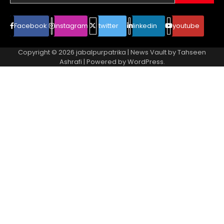
Facebook
instagram
twitter
linkedin
youtube
Copyright © 2026
jabalpurpatrika
| News Vault by
Tahseen
Ashrafi
| Powered by
WordPress
.