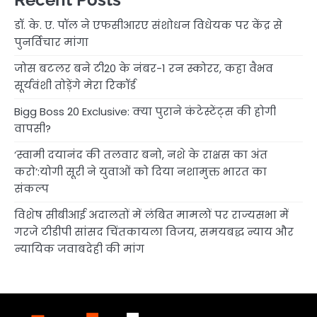
डॉ. के. ए. पॉल ने एफसीआरए संशोधन विधेयक पर केंद्र से
पुनर्विचार मांगा
जोस बटलर बने टी20 के नंबर-1 रन स्कोरर, कहा वैभव
सूर्यवंशी तोड़ेंगे मेरा रिकॉर्ड
Bigg Boss 20 Exclusive: क्या पुराने कंटेस्टेंट्स की होगी
वापसी?
‘स्वामी दयानंद की तलवार बनो, नशे के राक्षस का अंत
करो’:योगी सूरी ने युवाओं को दिया नशामुक्त भारत का
संकल्प
विशेष सीबीआई अदालतों में लंबित मामलों पर राज्यसभा में
गरजे टीडीपी सांसद चिंतकायला विजय, समयबद्ध न्याय और
न्यायिक जवाबदेही की मांग