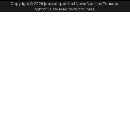
Copyright © 2026
jabalpurpatrika
| News Vault by
Tahseen
Ashrafi
| Powered by
WordPress
.