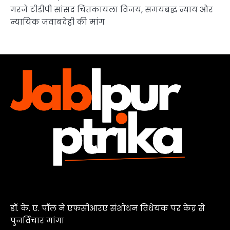
गरजे टीडीपी सांसद चिंतकायला विजय, समयबद्ध न्याय और
न्यायिक जवाबदेही की मांग
डॉ. के. ए. पॉल ने एफसीआरए संशोधन विधेयक पर केंद्र से
पुनर्विचार मांगा