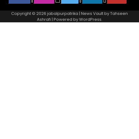
Copyright © 2026
jabalpurpatrika
| News Vault by
Tahseen
Ashrafi
| Powered by
WordPress
.