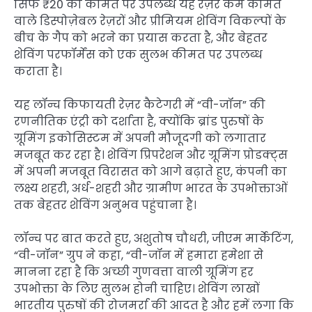
सिर्फ ₹20 की कीमत पर उपलब्ध यह रेज़र कम कीमत
वाले डिस्पोज़ेबल रेज़रों और प्रीमियम शेविंग विकल्पों के
बीच के गैप को भरने का प्रयास करता है, और बेहतर
शेविंग परफॉर्मेंस को एक सुलभ कीमत पर उपलब्ध
कराता है।
यह लॉन्च किफायती रेज़र कैटेगरी में “वी-जॉन” की
रणनीतिक एंट्री को दर्शाता है, क्योंकि ब्रांड पुरुषों के
ग्रूमिंग इकोसिस्टम में अपनी मौजूदगी को लगातार
मजबूत कर रहा है। शेविंग प्रिपरेशन और ग्रूमिंग प्रोडक्ट्स
में अपनी मजबूत विरासत को आगे बढ़ाते हुए, कंपनी का
लक्ष्य शहरी, अर्ध-शहरी और ग्रामीण भारत के उपभोक्ताओं
तक बेहतर शेविंग अनुभव पहुंचाना है।
लॉन्च पर बात करते हुए, अशुतोष चौधरी, जीएम मार्केटिंग,
“वी-जॉन” ग्रुप ने कहा, “वी-जॉन में हमारा हमेशा से
मानना रहा है कि अच्छी गुणवत्ता वाली ग्रूमिंग हर
उपभोक्ता के लिए सुलभ होनी चाहिए। शेविंग लाखों
भारतीय पुरुषों की रोजमर्रा की आदत है और हमें लगा कि