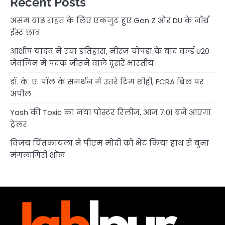
Recent Posts
असम बाढ़ राहत के लिए एकजुट हुए Gen Z और DU के नॉर्थ
ईस्ट छात्र
आशीष यादव ने रचा इतिहास, नीरज चोपड़ा के बाद वर्ल्ड U20
जैवलिन में पदक जीतने वाले दूसरे भारतीय
डॉ. के. ए. पॉल के समर्थन में उतरे टिम शीही, FCRA बिल पर
अपील
Yash की Toxic का नया पोस्टर रिलीज, आज 7:01 बजे आएगा
ट्रेलर
विजय चिंतकायला ने पीएम मोदी को भेंट किया हाथ से बुना
मंगलागिरी शॉल