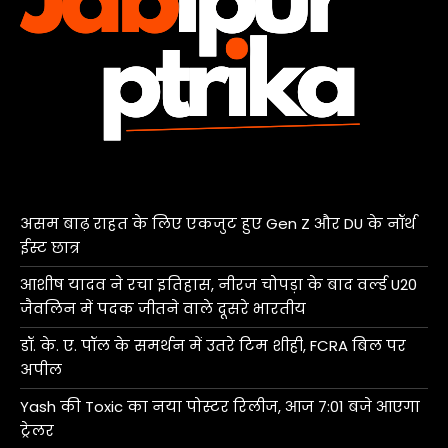
असम बाढ़ राहत के लिए एकजुट हुए Gen Z और DU के नॉर्थ
ईस्ट छात्र
आशीष यादव ने रचा इतिहास, नीरज चोपड़ा के बाद वर्ल्ड U20
जैवलिन में पदक जीतने वाले दूसरे भारतीय
डॉ. के. ए. पॉल के समर्थन में उतरे टिम शीही, FCRA बिल पर
अपील
Yash की Toxic का नया पोस्टर रिलीज, आज 7:01 बजे आएगा
ट्रेलर