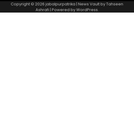
Copyright © 2026
jabalpurpatrika
| News Vault by
Tahseen
Ashrafi
| Powered by
WordPress
.