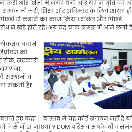
े नौकरी और शिक्षा में जगह बनी और यह जागृति का 
्लिम समाज नौकरी, शिक्षा और अधिकार के लिये शायद ही
तों-पिछड़ों से लड़ाने का काम किया। दलित और पिछड़े
 में खड़े होते रहे। अब यह चाल समझ में आने लगी है
लोकतंत्र बचाने
े-ईवीएम को
पर रोक, सरकारी
 जनगणना,
ी संस्थानों व
जा सकती है।’
ाते हुए कहा , ‘ वास्तव में यह कोई संगठन नहीं है ब
ों को कैसे जोड़ा जाएगा ? DOM परिसंघ सबके बीच सम