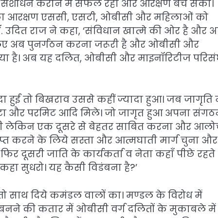
िक संशोधन कराने में सफल रहा और आरक्षण बच सका।
ा आरक्षण एससी, एसटी, ओबीसी और महिलाओं को
’ डॉ. उदित राज ने कहा, ‘संविधान खात्मे की ओर है और 
लिए अब पुनर्गठन करना जरूरी है और ओबीसी और
गया है। अब यह दलित, ओबीसी और माइनॉरिटीज परिस
दा हुई तो बिखराव उससे कहीं ज्यादा हुआ। जब जागृति न
कोटा और परमिट आदि मिले। जो जागृत हुआ अपना संग
की थी लेकिन एक दूसरे से बेहतर साबित करना और आल
्त करने के लिये सस्ता और आत्मघाती मार्ग चुना और
िर दूसरी जाति के कार्यकर्ता व नेता कहाँ पीछे रहते
कहा सुधरो। यह कैसी विडंबना है?’
तो साथ दिये कमंडल वालों का। मण्डल के विरोध में
बनने की कतार में ओबीसी वर्ग दलितों के मुकाबले में