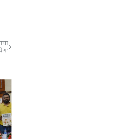
खाया
वैग”