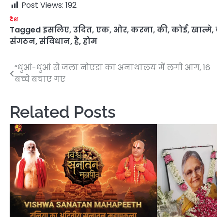
Post Views:
192
देश
Tagged
इसलिए
,
उदित
,
एक
,
ओर
,
करना
,
की
,
कोई
,
खात्मे
,
संगठन
,
संविधान
,
है
,
होम
“धुआं-धुआं से जला नोएडा का अनाथालय में लगी आग, 16
Post
बच्चे बचाए गए
navigation
Related Posts