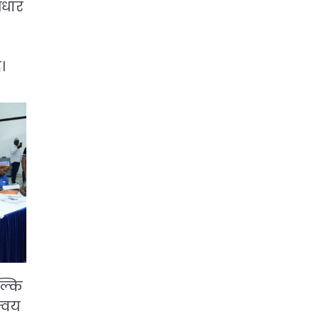
आधार
।
ल्कि
न्वय