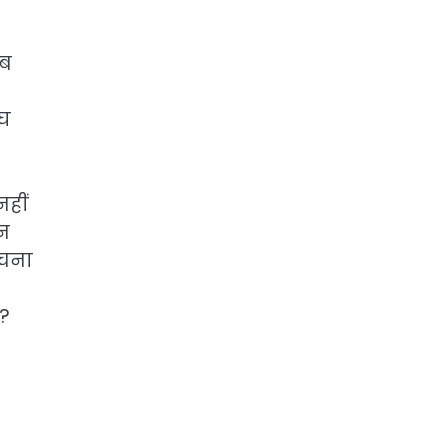
अब
ंघ
हीं
ठन
ोचना
 ?