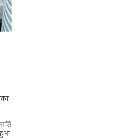
 का
जाति
 हुआ