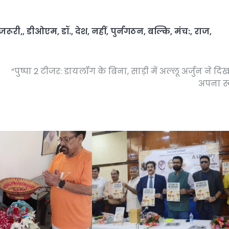
जरूरी,
,
डीओएम
,
डॉ.
,
देश
,
नहीं
,
पुर्नगठन
,
बल्कि
,
मंच:
,
राज
,
“पुष्पा 2 टीजर: डायलॉग के बिना, साड़ी में अल्लू अर्जुन ने दि
अपना स्