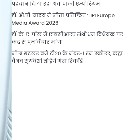
पहचान दिला रहा अंबापाली एम्पोरियम
डॉ. ओ.पी. यादव ने जीता प्रतिष्ठित ‘LIPI Europe
Media Award 2026’
डॉ. के. ए. पॉल ने एफसीआरए संशोधन विधेयक पर
केंद्र से पुनर्विचार मांगा
जोस बटलर बने टी20 के नंबर-1 रन स्कोरर, कहा
वैभव सूर्यवंशी तोड़ेंगे मेरा रिकॉर्ड