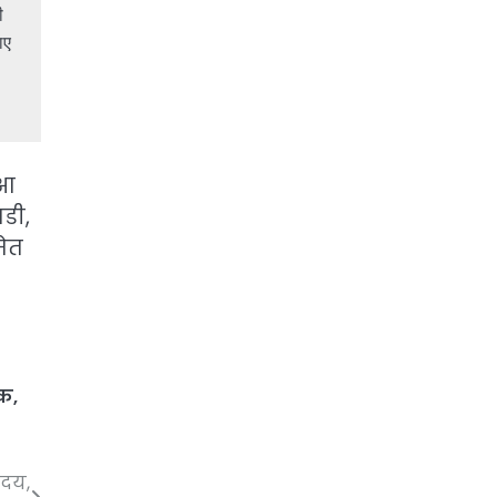
 
ए 
ुआ
डी,
मेत
क
,
उदय,