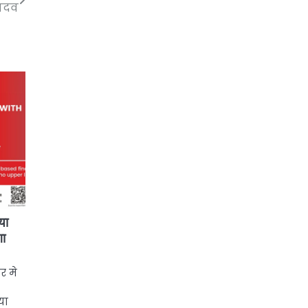
यादव
या
गा
र मे
या