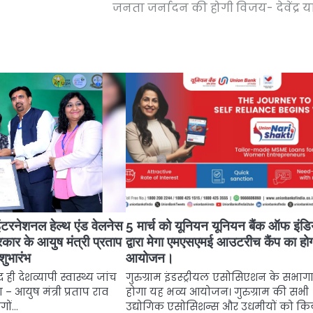
जनता जर्नादन की होगी विजय- देवेंद्र 
ंटरनेशनल हेल्थ एंड वेलनेस
5 मार्च को यूनियन यूनियन बैंक ऑफ इंडि
रकार के आयुष मंत्री प्रताप
द्वारा मेगा एमएसएमई आउटरीच कैंप का हो
शुभारंभ
आयोजन।
ही देशव्यापी स्वास्थ्य जांच
गुरुग्राम इंडस्ट्रीयल एसोसिएशन के सभागा
ा – आयुष मंत्री प्रताप राव
होगा यह भव्य आयोजन। गुरुग्राम की सभी
गों…
उद्योगिक एसोसिशन्स और उधमीयों को कि