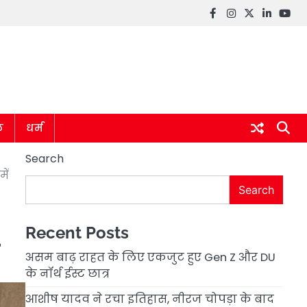
Facebook
instagram
twitter
linkedin
you
ल
धर्म
Search
ें
Search
Recent Posts
असम बाढ़ राहत के लिए एकजुट हुए Gen Z और DU
के नॉर्थ ईस्ट छात्र
आशीष यादव ने रचा इतिहास, नीरज चोपड़ा के बाद