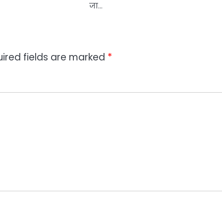
जा…
ired fields are marked
*