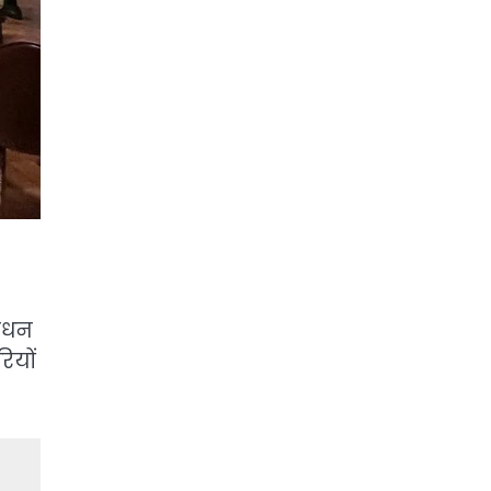
निधन
ियों