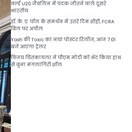
वर्ल्ड U20 जैवलिन में पदक जीतने वाले दूसरे
भारतीय
डॉ. के. ए. पॉल के समर्थन में उतरे टिम शीही, FCRA
बिल पर अपील
Yash की Toxic का नया पोस्टर रिलीज, आज 7:01
बजे आएगा ट्रेलर
विजय चिंतकायला ने पीएम मोदी को भेंट किया हाथ
से बुना मंगलागिरी शॉल