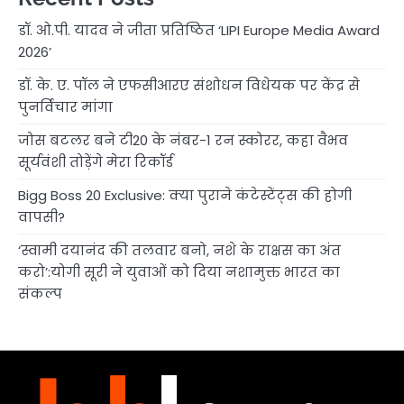
डॉ. ओ.पी. यादव ने जीता प्रतिष्ठित ‘LIPI Europe Media Award
2026’
डॉ. के. ए. पॉल ने एफसीआरए संशोधन विधेयक पर केंद्र से
पुनर्विचार मांगा
जोस बटलर बने टी20 के नंबर-1 रन स्कोरर, कहा वैभव
सूर्यवंशी तोड़ेंगे मेरा रिकॉर्ड
Bigg Boss 20 Exclusive: क्या पुराने कंटेस्टेंट्स की होगी
वापसी?
‘स्वामी दयानंद की तलवार बनो, नशे के राक्षस का अंत
करो’:योगी सूरी ने युवाओं को दिया नशामुक्त भारत का
संकल्प