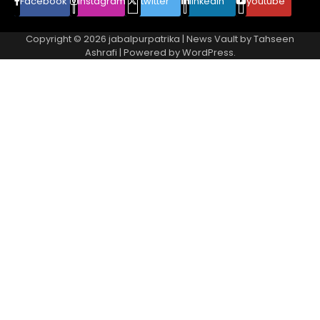
Facebook
instagram
twitter
linkedin
youtube
Copyright © 2026
jabalpurpatrika
| News Vault by
Tahseen
Ashrafi
| Powered by
WordPress
.