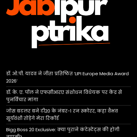
डॉ. ओ.पी. यादव ने जीता प्रतिष्ठित ‘LIPI Europe Media Award
2026’
डॉ. के. ए. पॉल ने एफसीआरए संशोधन विधेयक पर केंद्र से
पुनर्विचार मांगा
जोस बटलर बने टी20 के नंबर-1 रन स्कोरर, कहा वैभव
सूर्यवंशी तोड़ेंगे मेरा रिकॉर्ड
Bigg Boss 20 Exclusive: क्या पुराने कंटेस्टेंट्स की होगी
वापसी?